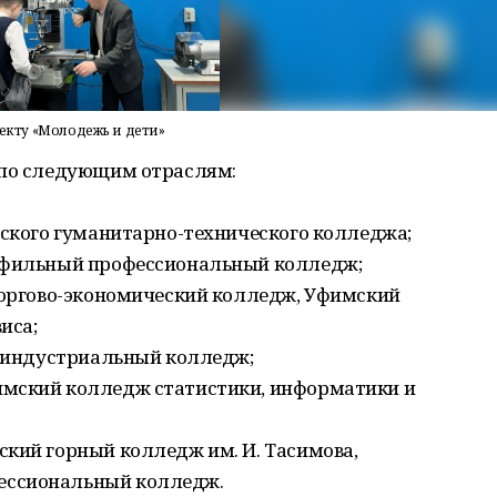
оекту «Молодежь и дети»
 по следующим отраслям:
вского гуманитарно-технического колледжа;
офильный профессиональный колледж;
торгово-экономический колледж, Уфимский
иса;
й индустриальный колледж;
мский колледж статистики, информатики и
кий горный колледж им. И. Тасимова,
ессиональный колледж.