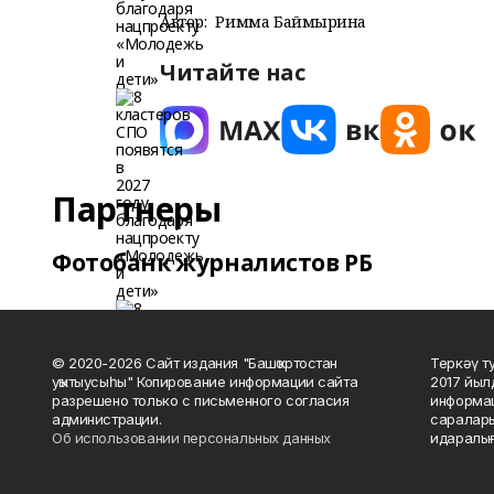
Автор:
Римма Баймырҙина
Читайте нас
Партнеры
Фотобанк журналистов РБ
© 2020-2026 Сайт издания "Башҡортостан
Теркәү т
уҡытыусыһы" Копирование информации сайта
2017 йыл
разрешено только с письменного согласия
информац
администрации.
саралары
Об использовании персональных данных
идаралығ