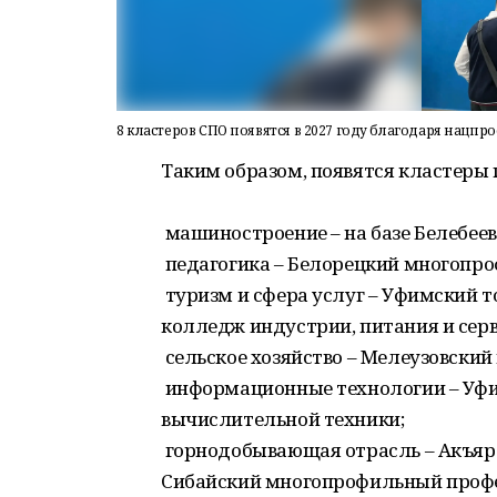
8 кластеров СПО появятся в 2027 году благодаря нацпр
Таким образом, появятся кластеры
машиностроение – на базе Белебее
педагогика – Белорецкий многопр
туризм и сфера услуг – Уфимский 
колледж индустрии, питания и серв
сельское хозяйство – Мелеузовски
информационные технологии – Уфи
вычислительной техники;
горнодобывающая отрасль – Акъярс
Сибайский многопрофильный проф