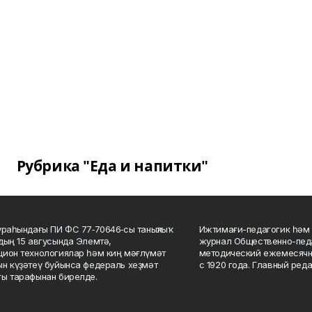
Рубрика "Еда и напитки"
ураһындағы ПИ ФС 77‑70646‑сы таныҡлыҡ
Ижтимағи-педагогик һәм 
дың 15 авгусында Элемтә,
журнал Общественно-педа
ион технологиялар һәм киң мәғлүмәт
методический ежемесячн
н күҙәтеү буйынса федераль хеҙмәт
с 1920 года. Главный реда
ы тарафынан бирелде.