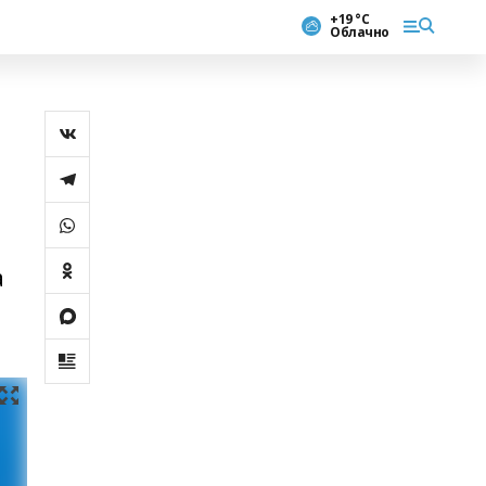
+19 °С
Облачно
а