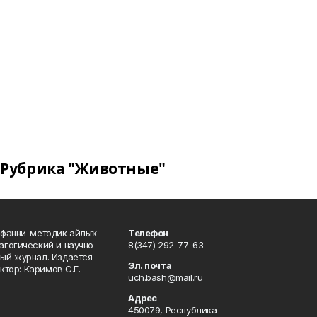
Рубрика "Животные"
фәнни-методик айлыҡ
Телефон
гогический и научно-
8(347) 292-77-63
ый журнал. Издается
Эл. почта
ктор: Каримов С.Г.
uch.bash@mail.ru
Адрес
450079, Республика