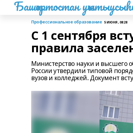
Башҡортостан уҡытыусы
Профессиональное образование
5 ИЮНЯ , 08:28
С 1 сентября вс
правила заселе
Министерство науки и высшего 
России утвердили типовой поряд
вузов и колледжей. Документ вступ