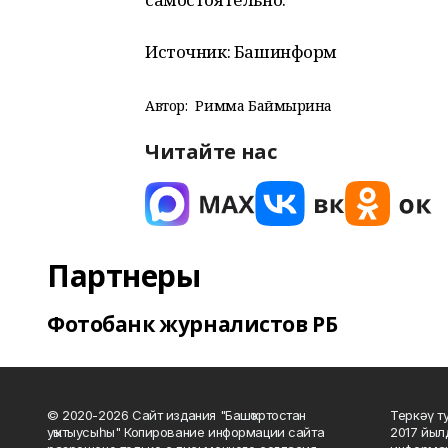
Источник: Башинформ
Автор:
Римма Баймырҙина
Читайте нас
Партнеры
Фотобанк журналистов РБ
© 2020-2026 Сайт издания "Башҡортостан
Теркәү т
уҡытыусыһы" Копирование информации сайта
2017 йыл