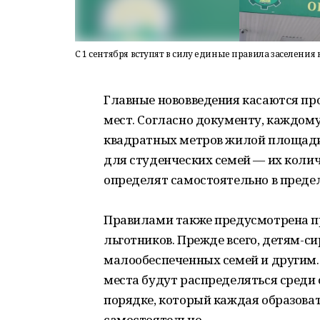
С 1 сентября вступят в силу единые правила заселения
Главные нововведения касаются пр
мест. Согласно документу, каждому
квадратных метров жилой площади.
для студенческих семей — их коли
определят самостоятельно в пред
Правилами также предусмотрена п
льготников. Прежде всего, детям-с
малообеспеченных семей и другим. 
места будут распределяться сред
порядке, который каждая образова
самостоятельно.