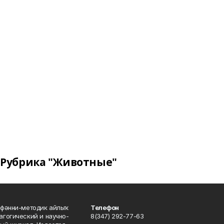
Рубрика "Животные"
фәнни-методик айлыҡ
Телефон
гогический и научно-
8(347) 292-77-63