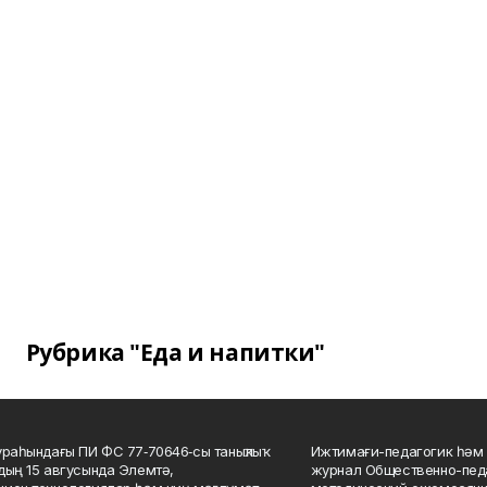
Рубрика "Еда и напитки"
ураһындағы ПИ ФС 77‑70646‑сы таныҡлыҡ
Ижтимағи-педагогик һәм 
дың 15 авгусында Элемтә,
журнал Общественно-педа