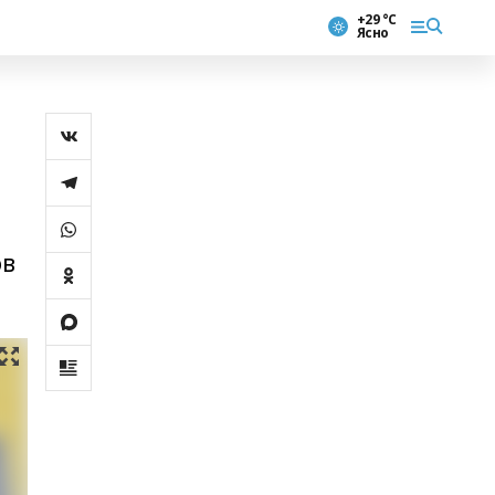
+29 °С
Ясно
ов