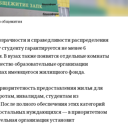
 в общежития
озрачности и справедливости распределения
 студенту гарантируется не менее 6
 В вузах также появятся отдельные комнаты
чество образовательные организации
елах имеющегося жилищного фонда.
риоритетность предоставления жилья для
иротам, инвалидам, студентам из
После полного обеспечения этих категорий
и остальных нуждающихся — в приоритетном
тельная организация установит