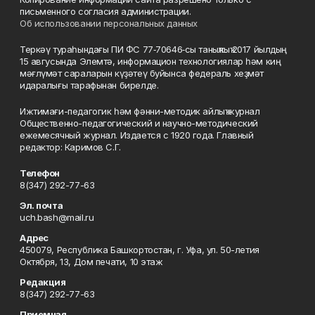
письменного согласия администрации.
Об использовании персональных данных
Теркәү тураһындағы ПИ ФС 77‑70646‑сы таныҡлыҡ 2017 йылдың
15 авгусында Элемтә, информацион технологиялар һәм киң
мәғлүмәт сараларын күҙәтеү буйынса федераль хеҙмәт
идаралығы тарафынан бирелде.
Ижтимағи-педагогик һәм фәнни-методик айлыҡ журнал
Общественно-педагогический и научно-методический
ежемесячный журнал. Издается с 1920 года. Главный
редактор: Каримов С.Г.
Телефон
8(347) 292-77-63
Эл. почта
uch.bash@mail.ru
Адрес
450079, Республика Башкортостан, г. Уфа, ул. 50-летия
Октября, 13, Дом печати, 10 этаж
Редакция
8(347) 292-77-63
Приемная