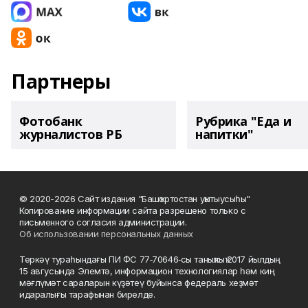
Партнеры
Фотобанк
Рубрика "Еда и
журналистов РБ
напитки"
© 2020-2026 Сайт издания "Башҡортостан уҡытыусыһы"
Копирование информации сайта разрешено только с
письменного согласия администрации.
Об использовании персональных данных
Теркәү тураһындағы ПИ ФС 77‑70646‑сы таныҡлыҡ 2017 йылдың
15 авгусында Элемтә, информацион технологиялар һәм киң
мәғлүмәт сараларын күҙәтеү буйынса федераль хеҙмәт
идаралығы тарафынан бирелде.