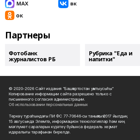
Партнеры
Фотобанк
Рубрика "Еда и
журналистов РБ
напитки"
© 2020-2026 Сайт издания "Башҡортостан уҡытыусыһы"
Копирование информации сайта разрешено только с
письменного согласия администрации.
Об использовании персональных данных
Теркәү тураһындағы ПИ ФС 77‑70646‑сы таныҡлыҡ 2017 йылдың
15 авгусында Элемтә, информацион технологиялар һәм киң
мәғлүмәт сараларын күҙәтеү буйынса федераль хеҙмәт
идаралығы тарафынан бирелде.