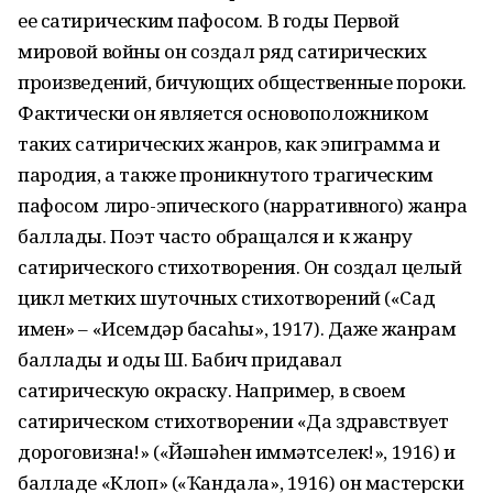
ее сатирическим пафосом. В годы Первой
мировой войны он создал ряд сатирических
произведений, бичующих общественные пороки.
Фактически он является основоположником
таких сатирических жанров, как эпиграмма и
пародия, а также проникнутого трагическим
пафосом лиро-эпического (нарративного) жанра
баллады. Поэт часто обращался и к жанру
сатирического стихотворения. Он создал целый
цикл метких шуточных стихотворений («Сад
имен» – «Исемдәр баҡсаһы», 1917). Даже жанрам
баллады и оды Ш. Бабич придавал
сатирическую окраску. Например, в своем
сатирическом стихотворении «Да здравствует
дороговизна!» («Йәшәһен ҡиммәтселек!», 1916) и
балладе «Клоп» («Ҡандала», 1916) он мастерски