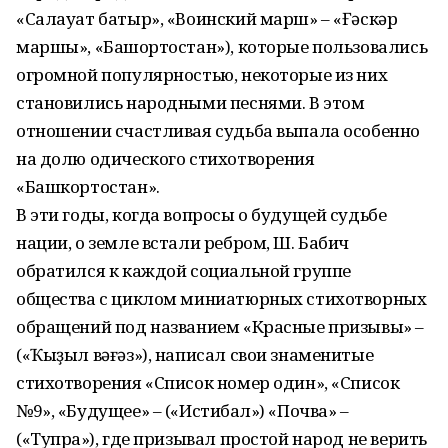
«Салауат батыр», «Воинский марш» – «Ғәскәр
маршы», «Башҡортостан»), которые пользовались
огромной популярностью, некоторые из них
становились народными песнями. В этом
отношении счастливая судьба выпала особенно
на долю одического стихотворения
«Башкортостан».
В эти годы, когда вопросы о будущей судьбе
нации, о земле встали ребром, Ш. Ба­бич
обратился к каждой социальной группе
общества с циклом миниатюрных стихотворных
обращений под названием «Красные призывы» –
(«Ҡы­ҙыл вәғәз»), написал свои знаменитые
стихотворения «Список номер один», «Список
№9», «Будущее» – («Истиҡбал») «Почва» –
(«Тупраҡ»), где призывал простой народ не верить