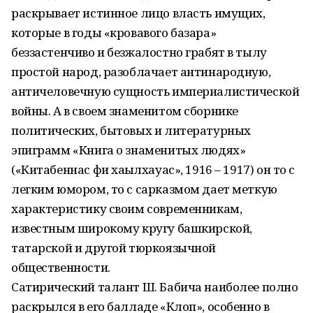
раскрывает истинное лицо власть имущих,
которые в годы «кровавого базара»
беззастенчиво и безжалостно грабят в тылу
простой народ, разоблачает антинародную,
античеловечную сущность империалистической
войны. А в своем знаменитом сборнике
политических, бытовых и литературных
эпиграмм «Книга о знаменитых людях»
(«Китабеннас фи хаҡҡылхауас», 1916 – 1917) он то с
легким юмором, то с сарказмом дает меткую
характеристику своим современникам,
известным широкому кругу башкирской,
татарской и другой тюркоязычной
общественности.
Сатирический талант Ш. Бабича наиболее полно
раскрылся в его балладе «Клоп», особенно в