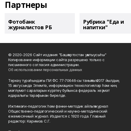
Партнеры
Фотобанк
Рубрика "Еда и
журналистов РБ
напитки"
© 2020-2026 Сайт издания "Башҡортостан уҡытыусыһы"
Копирование информации сайта разрешено только с
письменного согласия администрации.
Об использовании персональных данных
Теркәү тураһындағы ПИ ФС 77‑70646‑сы таныҡлыҡ 2017 йылдың
15 авгусында Элемтә, информацион технологиялар һәм киң
мәғлүмәт сараларын күҙәтеү буйынса федераль хеҙмәт
идаралығы тарафынан бирелде.
Ижтимағи-педагогик һәм фәнни-методик айлыҡ журнал
Общественно-педагогический и научно-методический
ежемесячный журнал. Издается с 1920 года. Главный
редактор: Каримов С.Г.