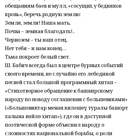
обещаниям баев и мулл, «сосущих у бедняков
кровь», беречь родную землю:
Земля, земля! Наша мать,
Почва – земная благодать!..
Чернозем – ты наш отец,
Нет тебя – и нам конец…
Тьма покроет белый свет.
Ш. Бабич всегда был в центре бурных событий
своего времени, не случайно его лебединой
песней стал большой программный хитап –
«Стихотворное обращение к башкирскому
народу по поводу соглашения с большевиками»
(«Большевиктар менән килешеү туралы башҡорт
халҡына көйлө хитап»), где он в доступной
поэтической форме объяснил народу о
сложностях национальной борьбы, о роли