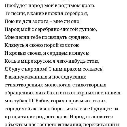
Пребудет народ мой в родимом краю.
Те песни, в какие вложил серебро я,
Пою не для золота – мне ли оно!
Народ мой с серебряно-чистой душою,
Мне песни тебе посвящать суждено.
Клянусь я своею порой золотою
И кровью своею, и сердцем клянусь:
Коль в мире крутом я чего-нибудь стою,
Я буду с народом! С ним прахом сольюсь!
В вышеуказанных и последующих
стихотворениях-монологах, стихотворных
обращениях-хитабах и стихотворных посланиях-
мактубах Ш. Бабич горячо призывал своих
сородичей активно бороться за свое будущее, за
процветание родного края. Народ становится
объектом настоящего внимания, переживаний и