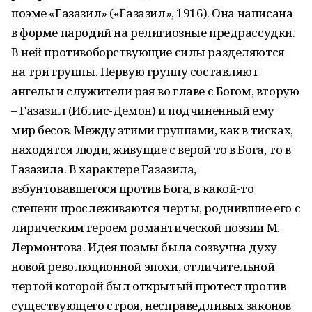
поэме «Газазил» («Ғазазил», 1916). Она написана
в форме пародий на религиозные предрассудки.
В ней противоборствующие силы разделяются
на три группы. Первую группу составляют
ангелы и служители рая во главе с Богом, вторую
– Газазил (Иб­лис-Демон) и подчиненный ему
мир бесов. Между этими группами, как в тисках,
находятся люди, живущие с верой то в Бога, то в
Газазила. В характере Газазила,
взбунтовавшегося против Бога, в какой-то
степени прослеживаются черты, роднившие его с
лирическим героем романтической поэзии М.
Лермонтова. Идея поэмы была созвучна духу
новой революционной эпохи, отличительной
чертой которой был открытый протест против
существующего строя, несправедливых законов