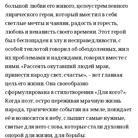
большой любви его живого, целе­устремленного
лирического героя, который вместил в себя
светлые мечты и чаяния, радость и горесть,
любовь и ненависть своего времени. Этот герой
был беспощаден к злу и несправедливости, с
особой теплотой говорил об обез­доленных, жил
их проблемами и надеждами, говорил вместе с
ними. «Рассеять окутавший людей мрак,
принести народу свет, счастье», – вот главная
цель его жизни. Она своеобразно
сформулирована в стихотворении «Для кого?».
Когда поэт, остро переживая мрачную жизнь
народа, трагические события на земле, покидает
её и возносится к небу, слышит самые нужные,
святые для него слова, которые стали духовной
опорой для жизни, для борьбы: