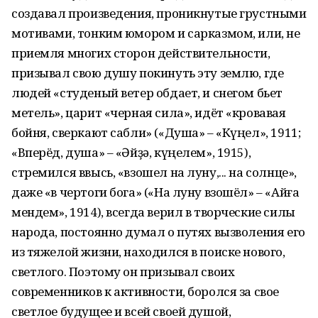
создавал произведения, проникнутые грустными
мотивами, тонким юмором и сарказмом, или, не
приемля многих сторон действительности,
призывал свою душу покинуть эту землю, где
людей «студеный ветер обдает, и снегом бьет
метель», царит «черная сила», идёт «кровавая
бойня, сверкают сабли» («Душа» – «Күңел», 1911;
«Вперёд, душа» – «Әйҙә, күңелем», 1915),
стремился ввысь, «взошел на луну,... на солнце»,
даже «в чертоги бога» («На луну взошёл» – «Айға
мендем», 1914), всегда верил в творческие силы
народа, постоянно думал о путях вызволения его
из тяжелой жизни, находился в поиске нового,
светлого. Поэтому он призывал своих
современников к активности, боролся за свое
светлое будущее и всей своей душой,