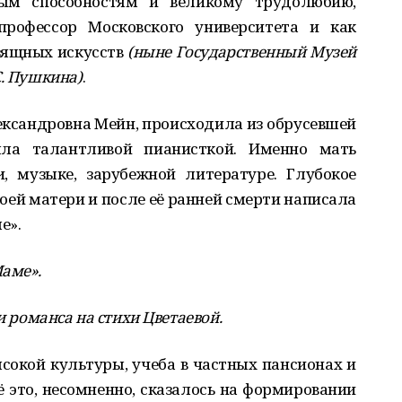
ным способностям и великому трудолюбию,
профессор Московского университета и как
изящных искусств
(ныне Государственный Музей
С. Пушкина)
.
ксандровна Мейн, происходила из обрусевшей
ыла талантливой пианисткой. Именно мать
, музыке, зарубежной литературе. Глубокое
оей матери и после её ранней смерти написала
е».
Маме».
и романса на стихи Цветаевой.
сокой культуры, учеба в частных пансионах и
сё это, несомненно, сказалось на формировании