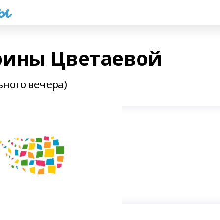
һы
рины Цветаевой
ного вечера)