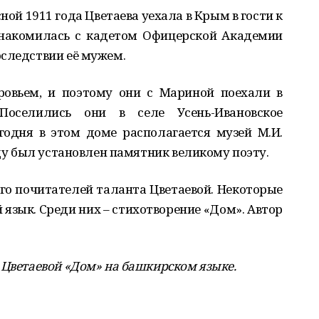
ной 1911 года Цветаева уехала в Крым в гости к
знакомилась с кадетом Офицерской Академии
оследствии её мужем.
овьем, и поэтому они с Мариной поехали в
оселились они в селе Усень-Ивановское
годня в этом доме располагается музей М.И.
оду был установлен памятник великому поэту.
го почитателей таланта Цветаевой. Некоторые
 язык. Среди них – стихотворение «Дом». Автор
 Цветаевой «Дом» на башкирском языке.