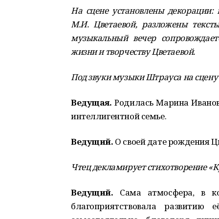
На сцене установлены декорации: 
М.И. Цветаевой, разложены тексты
музыкальный вечер сопровождает
жизни и творчеству Цветаевой.
Под звуки музыки Штрауса на сцену
Ведущая.
Родилась Марина Ивановн
интеллигентной семье.
Ведущий.
О своей дате рождения Цв
Чтец декламирует стихотворение «К
Ведущий.
Сама атмосфера, в ко
благоприятствовала развитию е