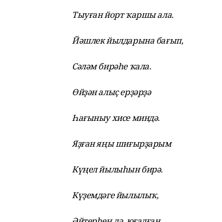
Тыуған йорт ҡаршы ала.
Йәшлек йылдарына бағып,
Сәләм бирәһе ҡала.
Өйҙән алыҫ ерҙәрҙә
Һағыныу хисе миндә.
Яҙған яңы шиғырҙарым
Күңел йылыһын бирә.
Күҙемдәге йылылыҡ,
Әйтерһең дә, юғалған.