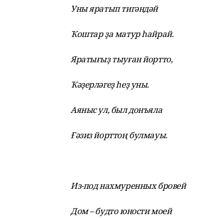
Уны яратып тигәндәй
Ҡоштар ҙа матур һайрай.
Яратығыҙ тыуған йортто,
Ҡәҙерләгеҙ һеҙ уны.
Аяныс ул, был донъяла
Ғәзиз йорттоң булмауы.
Из-под нахмуренных бровей
Дом – будто юности моей