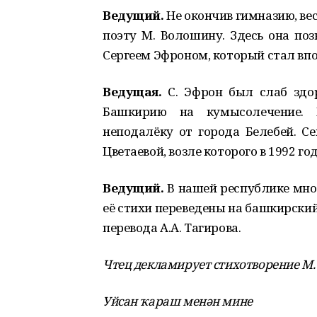
Ведущий.
Не окончив гимназию, вес
поэту М. Волошину. Здесь она по
Сергеем Эфроном, который стал вп
Ведущая.
С. Эфрон был слаб здор
Башкирию на кумысолечение. П
неподалёку от города Белебей. Се
Цветаевой, возле которого в 1992 г
Ведущий.
В нашей республике мно
её стихи переведены на башкирский
перевода А.А. Тагирова.
Чтец декламирует стихотворение М.
Уйсан ҡараш менән мине