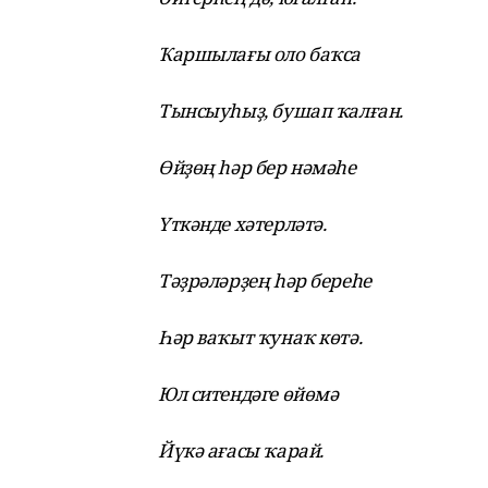
Ҡаршылағы оло баҡса
Тынсыуһыҙ, бушап ҡалған.
Өйҙөң һәр бер нәмәһе
Үткәнде хәтерләтә.
Тәҙрәләрҙең һәр береһе
Һәр ваҡыт ҡунаҡ көтә.
Юл ситендәге өйөмә
Йүкә ағасы ҡарай.