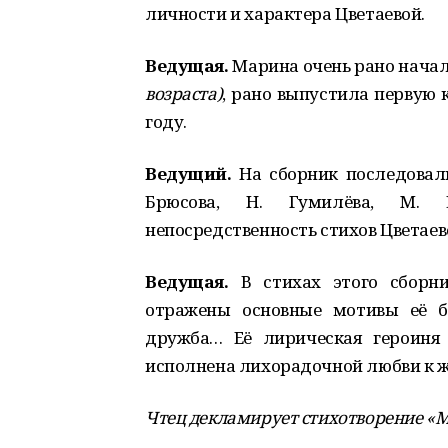
личности и характера Цветаевой.
Ведущая.
Марина очень рано нача
возраста)
, рано выпустила первую к
году.
Ведущий.
На сборник последовали
Брюсова, Н. Гумилёва, М. 
непосредственность стихов Цветаево
Ведущая.
В стихах этого сборни
отражены основные мотивы её бу
дружба… Её лирическая героиня 
исполнена лихорадочной любви к ж
Чтец декламирует стихотворение «Мо