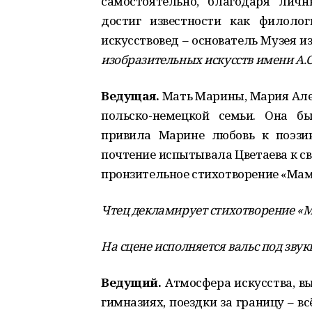
самостоятельно, благодаря лич
достиг известности как филолог
искусствовед – основатель Музея 
изобразительных искусств имени А.
Ведущая.
Мать Марины, Мария Але
польско-немецкой семьи. Она б
привила Марине любовь к поэзии
почтение испытывала Цветаева к св
пронзительное стихотворение «Мам
Чтец декламирует стихотворение «
На сцене исполняется вальс под звук
Ведущий.
Атмосфера искусства, вы
гимназиях, поездки за границу – в