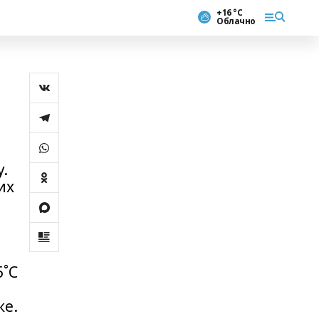
+16 °С
Облачно
.
их
5˚С
же.