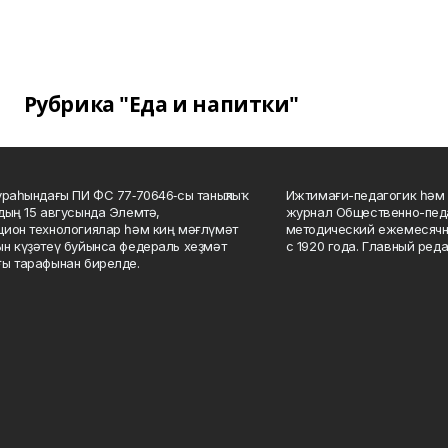
Рубрика "Еда и напитки"
ураһындағы ПИ ФС 77‑70646‑сы таныҡлыҡ
Ижтимағи-педагогик һәм 
дың 15 авгусында Элемтә,
журнал Общественно-педа
ион технологиялар һәм киң мәғлүмәт
методический ежемесячн
н күҙәтеү буйынса федераль хеҙмәт
с 1920 года. Главный реда
ы тарафынан бирелде.