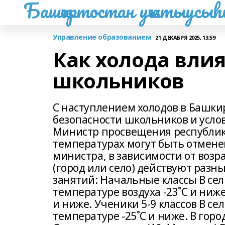
Башҡортостан уҡытыусы
Управление образованием
21 ДЕКАБРЯ 2025, 13:59
Как холода вли
школьников
С наступлением холодов в Башки
безопасности школьников и усло
Министр просвещения республики
температурах могут быть отмене
министра, в зависимости от воз
(город или село) действуют раз
занятий: Начальные классы В се
температуре воздуха -23˚С и ниж
и ниже. Ученики 5-9 классов В с
температуре -25˚С и ниже. В гор