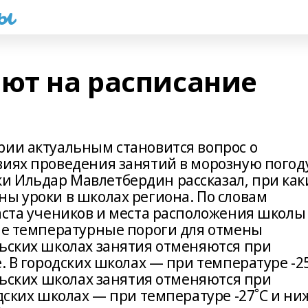
һы
яют на расписание
рии актуальным становится вопрос о
виях проведения занятий в морозную погоду
 Ильдар Мавлетбердин рассказал, при как
ны уроки в школах региона. По словам
раста учеников и места расположения школы
ные температурные пороги для отмены
льских школах занятия отменяются при
е. В городских школах — при температуре -2
ельских школах занятия отменяются при
одских школах — при температуре -27˚С и ни