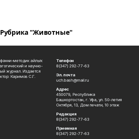
Рубрика "Животные"
фәнни-методик айлыҡ
Телефон
гогический и научно-
8(347) 292-77-63
ый журнал. Издается
Эл. почта
ктор: Каримов С.Г.
uch.bash@mail.ru
Адрес
450079, Республика
Башкортостан, г. Уфа, ул. 50-летия
Октября, 13, Дом печати, 10 этаж
Редакция
8(347) 292-77-63
Приемная
8(347) 292-77-63