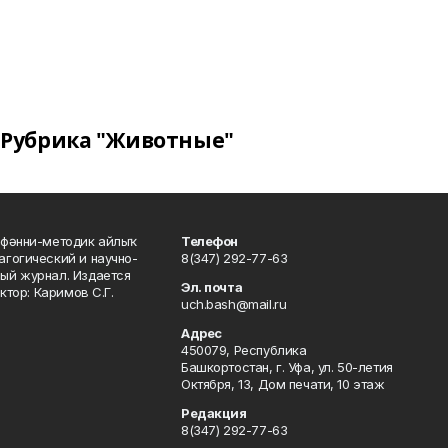
Рубрика "Животные"
фәнни-методик айлыҡ
Телефон
гогический и научно-
8(347) 292-77-63
ый журнал. Издается
Эл. почта
ктор: Каримов С.Г.
uch.bash@mail.ru
Адрес
450079, Республика
Башкортостан, г. Уфа, ул. 50-летия
Октября, 13, Дом печати, 10 этаж
Редакция
8(347) 292-77-63