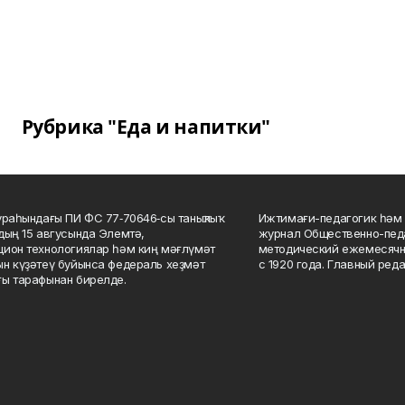
Рубрика "Еда и напитки"
ураһындағы ПИ ФС 77‑70646‑сы таныҡлыҡ
Ижтимағи-педагогик һәм 
дың 15 авгусында Элемтә,
журнал Общественно-педа
ион технологиялар һәм киң мәғлүмәт
методический ежемесячн
н күҙәтеү буйынса федераль хеҙмәт
с 1920 года. Главный реда
ы тарафынан бирелде.