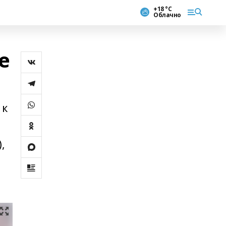
+18 °С
Облачно
е
 к
,