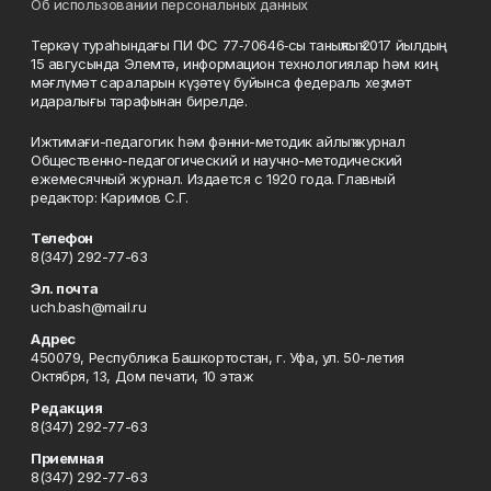
Об использовании персональных данных
Теркәү тураһындағы ПИ ФС 77‑70646‑сы таныҡлыҡ 2017 йылдың
15 авгусында Элемтә, информацион технологиялар һәм киң
мәғлүмәт сараларын күҙәтеү буйынса федераль хеҙмәт
идаралығы тарафынан бирелде.
Ижтимағи-педагогик һәм фәнни-методик айлыҡ журнал
Общественно-педагогический и научно-методический
ежемесячный журнал. Издается с 1920 года. Главный
редактор: Каримов С.Г.
Телефон
8(347) 292-77-63
Эл. почта
uch.bash@mail.ru
Адрес
450079, Республика Башкортостан, г. Уфа, ул. 50-летия
Октября, 13, Дом печати, 10 этаж
Редакция
8(347) 292-77-63
Приемная
8(347) 292-77-63