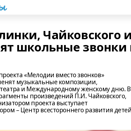
һы
линки, Чайковского 
ят школьные звонки 
 проекта «Мелодии вместо звонков»
аменят музыкальные композиции,
еатра и Международному женскому дню. В
рагменты произведений П.И. Чайковского,
анизатором проекта выступает
ром – Центр всестороннего развития дете