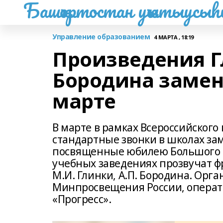
Башҡортостан уҡытыусы
Управление образованием
4 МАРТА , 18:19
Произведения Г
Бородина замен
марте
В марте в рамках Всероссийского
стандартные звонки в школах з
посвященные юбилею Большого т
учебных заведениях прозвучат ф
М.И. Глинки, А.П. Бородина. Орг
Минпросвещения России, операто
«Прогресс».