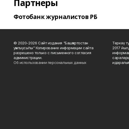
Партнеры
Фотобанк журналистов РБ
© 2020-2026 Сайт издания "Башҡортостан
Теркәү т
уҡытыусыһы" Копирование информации сайта
2017 йыл
разрешено только с письменного согласия
информац
администрации.
саралары
Об использовании персональных данных
идаралығ