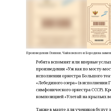
Произведения Глинки, Чайковского и Бородина замен
Ребята вспомнят или впервые услы
произведения «Уж как по мосту‑мост
исполнении оркестра Большого теат
«Лебединого озера» (в исполнении 
симфонического оркестра СССР). Кр
композицией «Улетай на крыльях ве
Также в марте для учеников будут