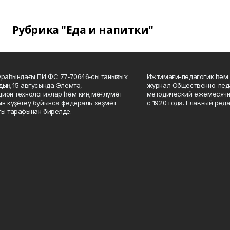
Рубрика "Еда и напитки"
ураһындағы ПИ ФС 77‑70646‑сы таныҡлыҡ
Ижтимағи-педагогик һәм 
дың 15 авгусында Элемтә,
журнал Общественно-педа
ион технологиялар һәм киң мәғлүмәт
методический ежемесячн
н күҙәтеү буйынса федераль хеҙмәт
с 1920 года. Главный реда
ы тарафынан бирелде.