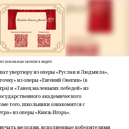
ят школьные звонки в марте
шат увертюру из оперы «Руслан и Людмила»,
очку» из оперы «Евгений Онегин» (в
ра) и «Танец маленьких лебедей» из
Государственного академического
оме того, школьники ознакомятся с
тра» из оперы «Князь Игорь».
 звучать мелодии, исполненные победителями