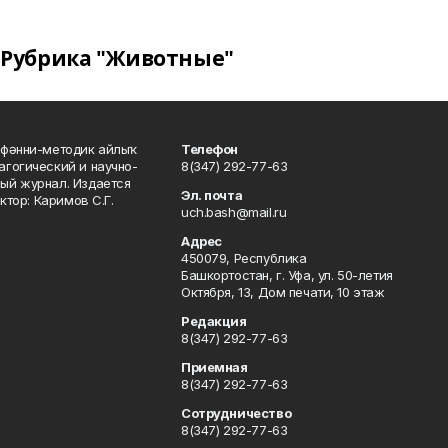
Рубрика "Животные"
фәнни-методик айлыҡ
Телефон
гогический и научно-
8(347) 292-77-63
ый журнал. Издается
Эл. почта
ктор: Каримов С.Г.
uch.bash@mail.ru
Адрес
450079, Республика
Башкортостан, г. Уфа, ул. 50-летия
Октября, 13, Дом печати, 10 этаж
Редакция
8(347) 292-77-63
Приемная
8(347) 292-77-63
Сотрудничество
8(347) 292-77-63