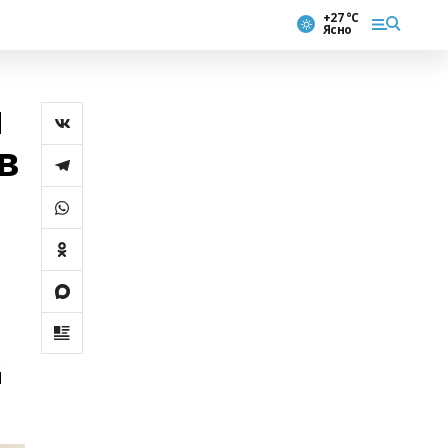
+27 °С
Ясно
и
в
й