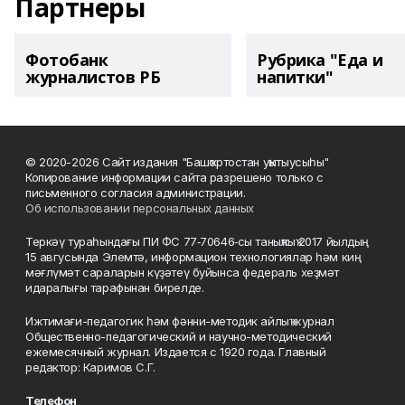
Партнеры
Фотобанк
Рубрика "Еда и
журналистов РБ
напитки"
© 2020-2026 Сайт издания "Башҡортостан уҡытыусыһы"
Копирование информации сайта разрешено только с
письменного согласия администрации.
Об использовании персональных данных
Теркәү тураһындағы ПИ ФС 77‑70646‑сы таныҡлыҡ 2017 йылдың
15 авгусында Элемтә, информацион технологиялар һәм киң
мәғлүмәт сараларын күҙәтеү буйынса федераль хеҙмәт
идаралығы тарафынан бирелде.
Ижтимағи-педагогик һәм фәнни-методик айлыҡ журнал
Общественно-педагогический и научно-методический
ежемесячный журнал. Издается с 1920 года. Главный
редактор: Каримов С.Г.
Телефон