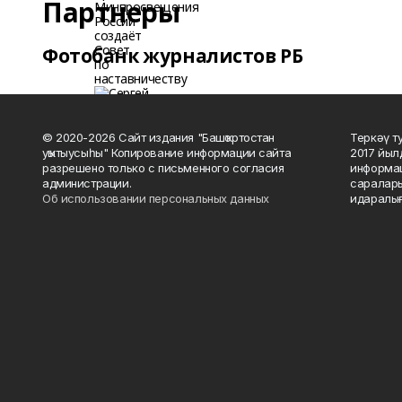
Партнеры
Фотобанк журналистов РБ
© 2020-2026 Сайт издания "Башҡортостан
Теркәү т
уҡытыусыһы" Копирование информации сайта
2017 йыл
разрешено только с письменного согласия
информац
администрации.
саралары
Об использовании персональных данных
идаралығ