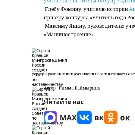
учебно-воспитательного учрежден
Глебу Фомину, учителю истории
Ак
призёру конкурса «Учитель года Рос
Максиму Янину, руководителю уче
«Машиностроение»
Сергей Кравцов: Минпросвещения России создаёт Сове
Автор:
Римма Баймырҙина
Читайте нас