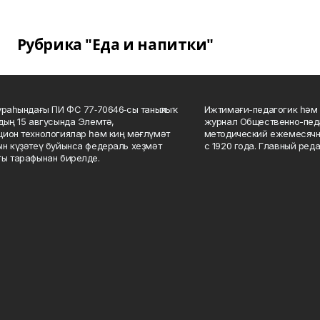
Рубрика "Еда и напитки"
ураһындағы ПИ ФС 77‑70646‑сы таныҡлыҡ
Ижтимағи-педагогик һәм 
дың 15 авгусында Элемтә,
журнал Общественно-педа
ион технологиялар һәм киң мәғлүмәт
методический ежемесячн
н күҙәтеү буйынса федераль хеҙмәт
с 1920 года. Главный реда
ы тарафынан бирелде.