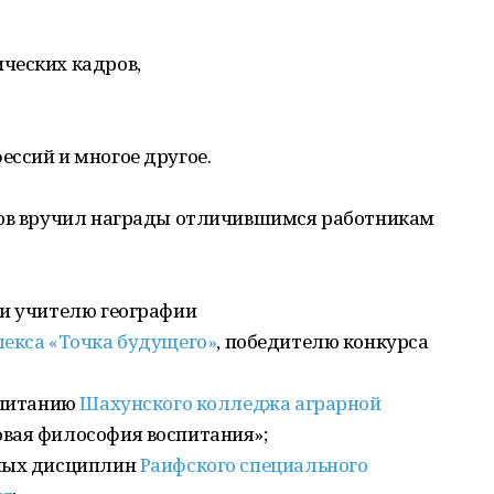
ческих кадров,
ссий и многое другое.
цов вручил награды отличившимся работникам
и учителю географии
лекса «Точка будущего»
, победителю конкурса
спитанию
Шахунского колледжа аграрной
овая философия воспитания»;
ных дисциплин
Раифского специального