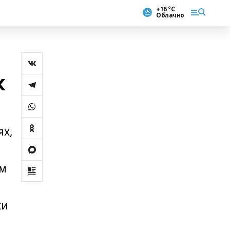
+16 °С
Облачно
к
ях,
ым
ки