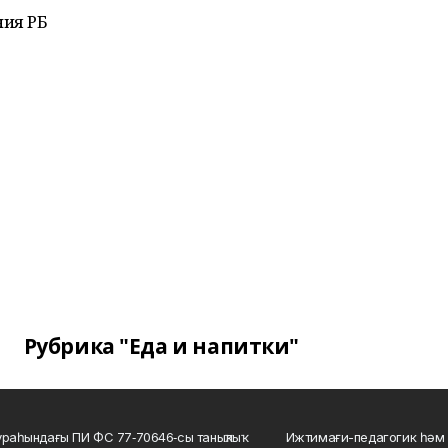
ния РБ
Рубрика "Еда и напитки"
ураһындағы ПИ ФС 77‑70646‑сы таныҡлыҡ
Ижтимағи-педагогик һәм 