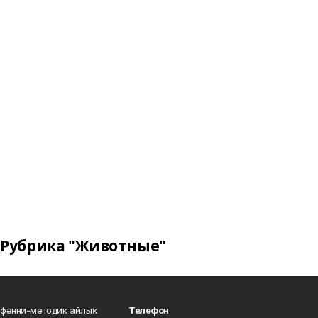
Рубрика "Животные"
фәнни-методик айлыҡ
Телефон