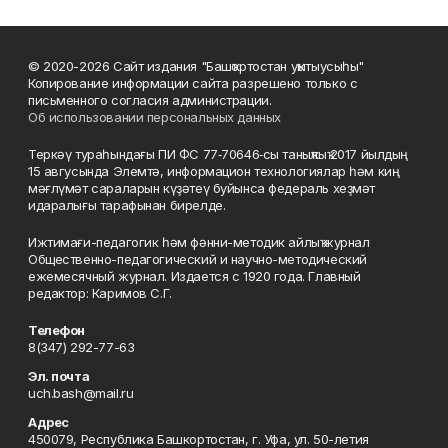
© 2020-2026 Сайт издания "Башҡортостан уҡытыусыһы"
Копирование информации сайта разрешено только с
письменного согласия администрации.
Об использовании персональных данных
Теркәү тураһындағы ПИ ФС 77‑70646‑сы таныҡлыҡ 2017 йылдың
15 авгусында Элемтә, информацион технологиялар һәм киң
мәғлүмәт сараларын күҙәтеү буйынса федераль хеҙмәт
идаралығы тарафынан бирелде.
Ижтимағи-педагогик һәм фәнни-методик айлыҡ журнал
Общественно-педагогический и научно-методический
ежемесячный журнал. Издается с 1920 года. Главный
редактор: Каримов С.Г.
Телефон
8(347) 292-77-63
Эл. почта
uch.bash@mail.ru
Адрес
450079, Республика Башкортостан, г. Уфа, ул. 50-летия