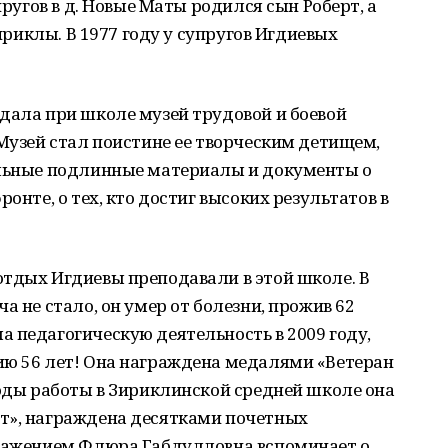
пругов в д. Новые Маты родился сын Роберт, а
Зириклы. В 1977 году у супругов Игдиевых
дала при школе музей трудовой и боевой
 Музей стал поистине ее творческим детищем,
альные подлинные материалы и документы о
онте, о тех, кто достиг высоких результатов в
отдых Игдиевы преподавали в этой школе. В
а не стало, он умер от болезни, прожив 62
 педагогическую деятельность в 2009 году,
ию 56 лет! Она награждена медалями «Ветеран
годы работы в Зириклинской средней школе она
т», награждена десятками почетных
уважением Флюра Габдулловна вспоминает о