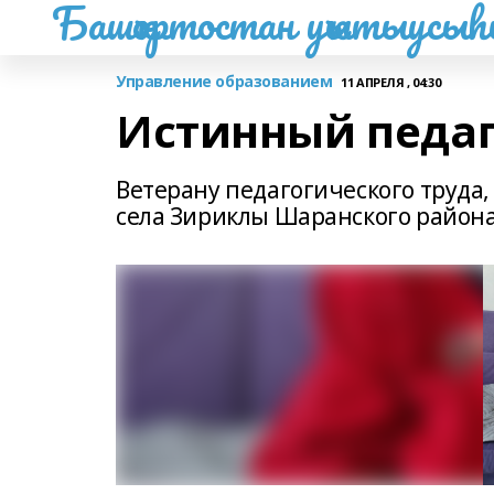
Башҡортостан уҡытыусы
Управление образованием
11 АПРЕЛЯ , 04:30
Истинный педаг
Ветерану педагогического труда
села Зириклы Шаранского района