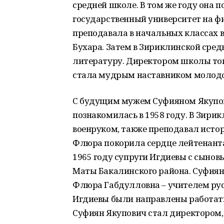
средней школе. В том же году она 
государственный университет на фи
преподавала в начальных классах в
Бухара. Затем в Зириклинской сред
литературу. Директором школы то
стала мудрым наставником молодо
С будущим мужем Суфияном Якупо
познакомилась в 1958 году. В Зири
военруком, также преподавал исто
Флюра покорила сердце лейтенанта 
1965 году супруги Игдиевы с сынов
Маты Бакалинского района. Суфиян
Флюра Габдулловна – учителем русс
Игдиевы были направлены работать
Суфиян Якупович стал директором,