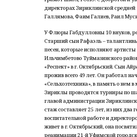
директорах Зириклинской средней
Галлямова, Фаим Галиев, Раил Муси
У Флюры Габдулловны 10 внуков, р
Старший сын Рафаэль – талантливы
песен, которые исполняют артисты и
Ильчимбетово Туймазинского райо
«Респект» в г. Октябрьский. Сын Айр
прожив всего 49 лет. Он работал н
«Сельхозтехника», в память о нем 
Зириклы проводятся турниры по ша
главой администрации Зириклинског
стаж составляет 25 лет, из них два
воспитательной работе и директор
живет в г. Октябрьский, она посвят
реанимации 21-й Уфимской городск