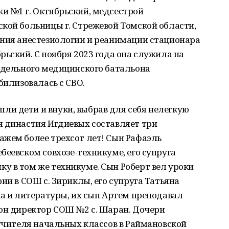
и №1 г. Октябрьский, медсестрой
кой больницы г. Стрежевой Томской области,
ения анестезиологии и реанимации стационара
рьский. С ноября 2023 года она служила на
тдельного медицинского батальона
билизовалась с СВО.
и дети и внуки, выбрав для себя нелегкую
я династия Игдиевых составляет три
ажем более трехсот лет! Сын Рафаэль
беевском совхозе-техникуме, его супруга
у в том же техникуме. Сын Роберт вел уроки
ии в СОШ с. Зириклы, его супруга Татьяна
ка и литературы, их сын Артем преподавал
 он директор СОШ №2 с. Шаран. Дочери
 учителя начальных классов в Раймановской