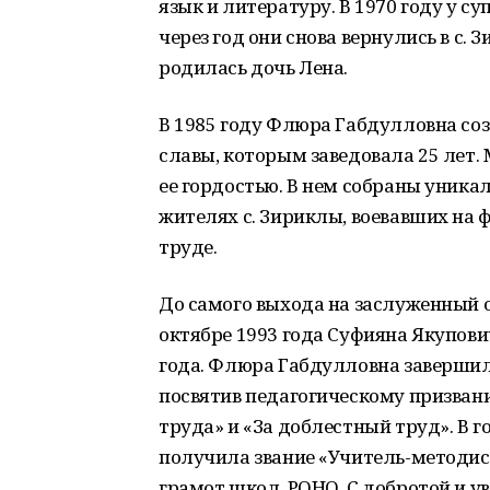
язык и литературу. В 1970 году у су
через год они снова вернулись в с. 
родилась дочь Лена.
В 1985 году Флюра Габдулловна соз
славы, которым заведовала 25 лет.
ее гордостью. В нем собраны уник
жителях с. Зириклы, воевавших на фр
труде.
До самого выхода на заслуженный 
октябре 1993 года Суфияна Якупович
года. Флюра Габдулловна завершила
посвятив педагогическому призван
труда» и «За доблестный труд». В 
получила звание «Учитель-методис
грамот школ, РОНО. С добротой и 