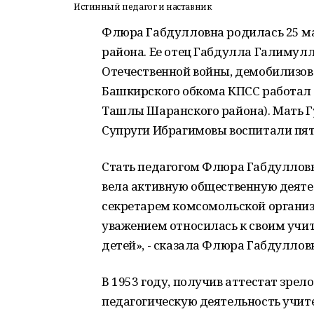
Истинный педагог и наставник
Флюра Габдулловна родилась 25 мар
района. Ее отец Габдулла Галимул
Отечественной войны, демобилизова
Башкирского обкома КПСС работал 
Ташлы Шаранского района). Мать 
Супруги Ибрагимовы воспитали пят
Стать педагогом Флюра Габдулловн
вела активную общественную деяте
секретарем комсомольской организ
уважением относилась к своим учит
детей», - сказала Флюра Габдуллов
В 1953 году, получив аттестат зре
педагогическую деятельность учит