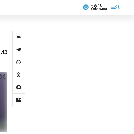
+28 °С
Облачно
 из