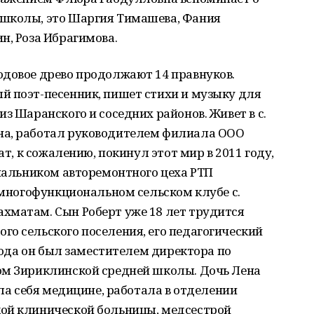
 школы, это Шаргия Тимашева, Фания
н, Роза Ибрагимова.
одовое древо продолжают 14 правнуков.
й поэт-песенник, пишет стихи и музыку для
з Шаранского и соседних районов. Живет в с.
на, работал руководителем филиала ООО
ат, к сожалению, покинул этот мир в 2011 году,
ачальником авторемонтного цеха РТП
в многофункциональном сельском клубе с.
хматам. Сын Роберт уже 18 лет трудится
о сельского поселения, его педагогический
 года он был заместителем директора по
ом Зириклинской средней школы. Дочь Лена
ила себя медицине, работала в отделении
ой клинической больницы, медсестрой