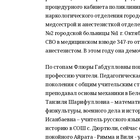
процедурного кабинета поликлиник
наркологического отделения городс
медсестрой и анестезисткой отдел
№2 городской больницы №1 г. Октяб
СВО в медицинском взводе 347-го о
анестезистом. В этом году она демо
По стопам Флюры Габдулловны пошл
профессию учителя. Педагогическа
поколения с общим учительским ст
преподавал основы механики в Беле
Танзиля Шарифулловна – математик
физкультуры, военного дела и истор
Исанбаевна – учитель русского язы
историю в СОШ с. Дюртюли, сейчас
покойного Айрата - Римма и Виля -