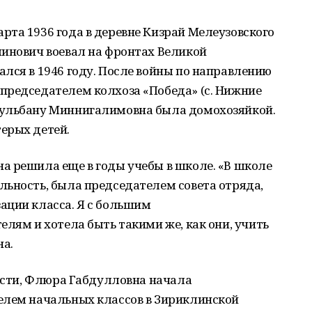
та 1936 года в деревне Кизрай Мелеузовского
линович воевал на фронтах Великой
лся в 1946 году. После войны по направлению
председателем колхоза «Победа» (с. Нижние
Гульбану Миннигалимовна была домохозяйкой.
ерых детей.
а решила еще в годы учебы в школе. «В школе
льность, была председателем совета отряда,
ации класса. Я с большим
елям и хотела быть такими же, как они, учить
на.
лости, Флюра Габдулловна начала
елем начальных классов в Зириклинской