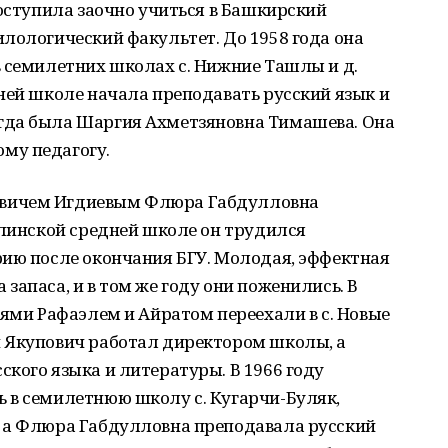
поступила заочно учиться в Башкирский
лологический факультет. До 1958 года она
 семилетних школах с. Нижние Ташлы и д.
ней школе начала преподавать русский язык и
гда была Шаргия Ахметзяновна Тимашева. Она
му педагогу.
вичем Игдиевым Флюра Габдулловна
клинской средней школе он трудился
рию после окончания БГУ. Молодая, эффектная
запаса, и в том же году они поженились. В
ьями Рафаэлем и Айратом переехали в с. Новые
 Якупович работал директором школы, а
кого языка и литературы. В 1966 году
 в семилетнюю школу с. Кугарчи-Буляк,
 а Флюра Габдулловна преподавала русский