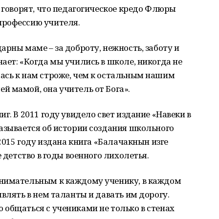
ю говорят, что педагогическое кредо Флюры
профессию учителя.
арны маме – за доброту, нежность, заботу и
ает: «Когда мы учились в школе, никогда не
ась к нам строже, чем к остальным нашим
 мамой, она учитель от Бога».
г. В 2011 году увидело свет издание «Навеки в
азывается об истории создания школьного
 2015 году издана книга «Балачакнын изге
е детство в годы военного лихолетья.
внимательным к каждому ученику, в каждом
влять в нем таланты и давать им дорогу.
общаться с учениками не только в стенах