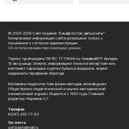
© 2020-2026 Сайт издания "Башҡортостан уҡытыусыһы"
Копирование информации сайта разрешено только с
письменного согласия администрации.
Об использовании персональных данных
Теркәү тураһындағы ПИ ФС 77‑70646‑сы таныҡлыҡ 2017 йылдың
15 авгусында Элемтә, информацион технологиялар һәм киң
мәғлүмәт сараларын күҙәтеү буйынса федераль хеҙмәт
идаралығы тарафынан бирелде.
Ижтимағи-педагогик һәм фәнни-методик айлыҡ журнал
Общественно-педагогический и научно-методический
ежемесячный журнал. Издается с 1920 года. Главный
редактор: Каримов С.Г.
Телефон
8(347) 292-77-63
Эл. почта
uch.bash@mail.ru