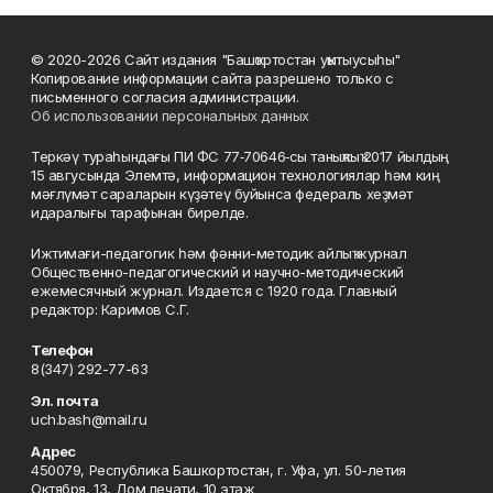
© 2020-2026 Сайт издания "Башҡортостан уҡытыусыһы"
Копирование информации сайта разрешено только с
письменного согласия администрации.
Об использовании персональных данных
Теркәү тураһындағы ПИ ФС 77‑70646‑сы таныҡлыҡ 2017 йылдың
15 авгусында Элемтә, информацион технологиялар һәм киң
мәғлүмәт сараларын күҙәтеү буйынса федераль хеҙмәт
идаралығы тарафынан бирелде.
Ижтимағи-педагогик һәм фәнни-методик айлыҡ журнал
Общественно-педагогический и научно-методический
ежемесячный журнал. Издается с 1920 года. Главный
редактор: Каримов С.Г.
Телефон
8(347) 292-77-63
Эл. почта
uch.bash@mail.ru
Адрес
450079, Республика Башкортостан, г. Уфа, ул. 50-летия
Октября, 13, Дом печати, 10 этаж