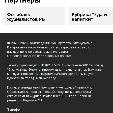
Фотобанк
Рубрика "Еда и
журналистов РБ
напитки"
© 2020-2026 Сайт издания "Башҡортостан уҡытыусыһы"
Копирование информации сайта разрешено только с
письменного согласия администрации.
Об использовании персональных данных
Теркәү тураһындағы ПИ ФС 77‑70646‑сы таныҡлыҡ 2017 йылдың
15 авгусында Элемтә, информацион технологиялар һәм киң
мәғлүмәт сараларын күҙәтеү буйынса федераль хеҙмәт
идаралығы тарафынан бирелде.
Ижтимағи-педагогик һәм фәнни-методик айлыҡ журнал
Общественно-педагогический и научно-методический
ежемесячный журнал. Издается с 1920 года. Главный
редактор: Каримов С.Г.
Телефон