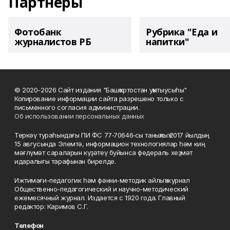
Партнеры
Фотобанк
Рубрика "Еда и
журналистов РБ
напитки"
© 2020-2026 Сайт издания "Башҡортостан уҡытыусыһы"
Копирование информации сайта разрешено только с
письменного согласия администрации.
Об использовании персональных данных
Теркәү тураһындағы ПИ ФС 77‑70646‑сы таныҡлыҡ 2017 йылдың
15 авгусында Элемтә, информацион технологиялар һәм киң
мәғлүмәт сараларын күҙәтеү буйынса федераль хеҙмәт
идаралығы тарафынан бирелде.
Ижтимағи-педагогик һәм фәнни-методик айлыҡ журнал
Общественно-педагогический и научно-методический
ежемесячный журнал. Издается с 1920 года. Главный
редактор: Каримов С.Г.
Телефон