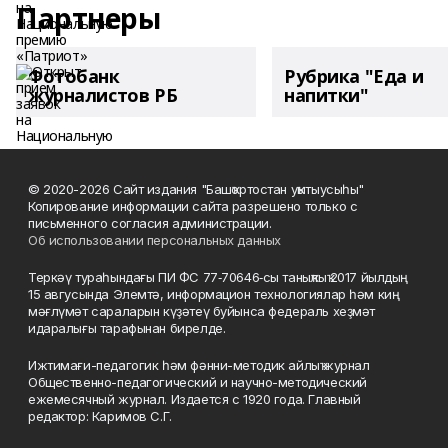
Партнеры
Фотобанк
Рубрика "Еда и
журналистов РБ
напитки"
© 2020-2026 Сайт издания "Башҡортостан уҡытыусыһы"
Копирование информации сайта разрешено только с
письменного согласия администрации.
Об использовании персональных данных
Теркәү тураһындағы ПИ ФС 77‑70646‑сы таныҡлыҡ 2017 йылдың
15 авгусында Элемтә, информацион технологиялар һәм киң
мәғлүмәт сараларын күҙәтеү буйынса федераль хеҙмәт
идаралығы тарафынан бирелде.
Ижтимағи-педагогик һәм фәнни-методик айлыҡ журнал
Общественно-педагогический и научно-методический
ежемесячный журнал. Издается с 1920 года. Главный
редактор: Каримов С.Г.