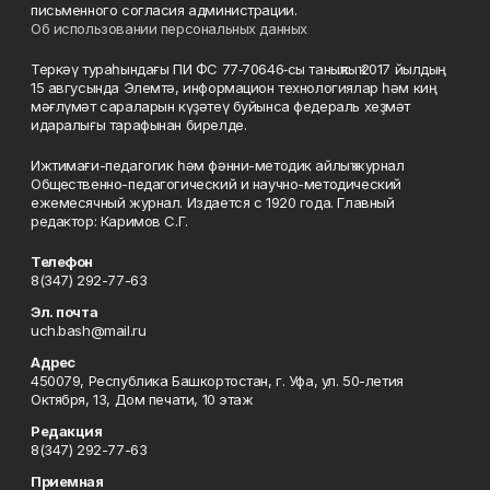
письменного согласия администрации.
Об использовании персональных данных
Теркәү тураһындағы ПИ ФС 77‑70646‑сы таныҡлыҡ 2017 йылдың
15 авгусында Элемтә, информацион технологиялар һәм киң
мәғлүмәт сараларын күҙәтеү буйынса федераль хеҙмәт
идаралығы тарафынан бирелде.
Ижтимағи-педагогик һәм фәнни-методик айлыҡ журнал
Общественно-педагогический и научно-методический
ежемесячный журнал. Издается с 1920 года. Главный
редактор: Каримов С.Г.
Телефон
8(347) 292-77-63
Эл. почта
uch.bash@mail.ru
Адрес
450079, Республика Башкортостан, г. Уфа, ул. 50-летия
Октября, 13, Дом печати, 10 этаж
Редакция
8(347) 292-77-63
Приемная