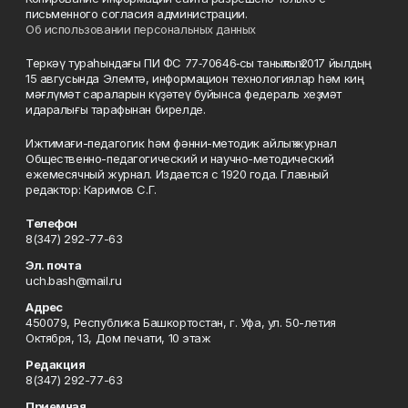
письменного согласия администрации.
Об использовании персональных данных
Теркәү тураһындағы ПИ ФС 77‑70646‑сы таныҡлыҡ 2017 йылдың
15 авгусында Элемтә, информацион технологиялар һәм киң
мәғлүмәт сараларын күҙәтеү буйынса федераль хеҙмәт
идаралығы тарафынан бирелде.
Ижтимағи-педагогик һәм фәнни-методик айлыҡ журнал
Общественно-педагогический и научно-методический
ежемесячный журнал. Издается с 1920 года. Главный
редактор: Каримов С.Г.
Телефон
8(347) 292-77-63
Эл. почта
uch.bash@mail.ru
Адрес
450079, Республика Башкортостан, г. Уфа, ул. 50-летия
Октября, 13, Дом печати, 10 этаж
Редакция
8(347) 292-77-63
Приемная