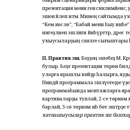
презентация менән генә сикләнмәйенс
эшенә йәлеп итәм.
Минең сайтымда уҡ
“Кем көслө”, “Бабай менән һыу инәһе”
нигеҙләнеп эшләнгән йәнһүрәттәр, д
уҡыусыларҙың сәхнәләге сығыштары 
II
.
Практик эш.
Беҙҙең эшебеҙ М. К
булыр. Һеҙгә презентация төрөн билдәл
уларға ярашлы көйҙәр һалырға, яҙ
Ниндәй программала эшләүегеҙҙе үҙе
программаһында монтажларға яратабы
картиналарҙы туплай, 2-се төркөм
барлай, 3-сө төркөм иһә бөтә эштәрҙ
ҡатнашыусылар практик эш башҡар