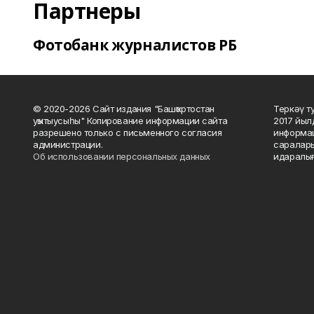
Партнеры
Фотобанк журналистов РБ
© 2020-2026 Сайт издания "Башҡортостан
Теркәү т
уҡытыусыһы" Копирование информации сайта
2017 йыл
разрешено только с письменного согласия
информац
администрации.
саралары
Об использовании персональных данных
идаралығ