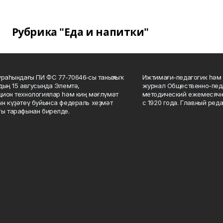
Рубрика "Еда и напитки"
ураһындағы ПИ ФС 77‑70646‑сы таныҡлыҡ
Ижтимағи-педагогик һәм 
дың 15 авгусында Элемтә,
журнал Общественно-педа
ион технологиялар һәм киң мәғлүмәт
методический ежемесячн
н күҙәтеү буйынса федераль хеҙмәт
с 1920 года. Главный реда
ы тарафынан бирелде.