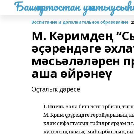
Башҡортостан уҡытыусы
Воспитание и дополнительное образование
2
М. Кәримдең “
әҫәрендәге әхл
мәсьәләләрен п
аша өйрәнеү
Оҫталыҡ дәресе
I. Инеш.
Бала бишектән тәрбиәләнә, 
М. Кәрим әҫәрҙәрендәге геройҙарыны
әхлаҡ сифаттарын тәрбиәләргә ярҙам ит
күңелендә намыҫ, миһырбанлыҡ, выж