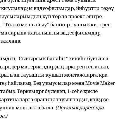
ә, уҡыусыларҙы видеофильмдар, йәнһүрәттәр төҙөү
ыусыларымдың күп төрлө проект эштәре –
 , “Төлкө менән айыу” башҡорт халыҡ әкиәттәренә
әрес темаларына ҡағылышлы видеофильмдар,
һаҡлана.
әримдең “Сыйырсыҡ балаһы” хикәйәһе буйынса
әргә, әҙер материалдарҙың кәрәктәрен генә алып,
ҙырылған тауышты ҡушып монтажларға кәрәк.
геҙ һайлағыҙ. Беҙ уҡыусылар менән Movie Maker
ҙ. Төркөмдәргә бүленеп, 1-сеһе кәрәкле
 картиналарға ярашлы тауыштарҙы, көйҙәрҙе
е туплап монтажға һала.
(Оҫталыҡ дәресендә
а.)