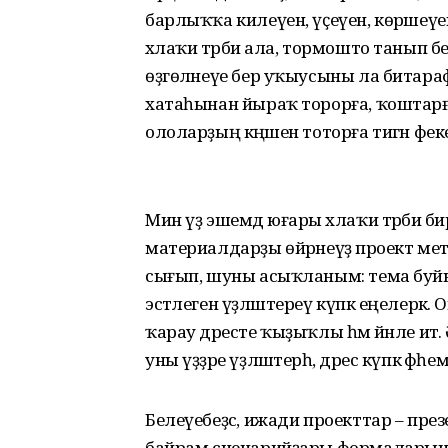
барлыҡҡа килеүен, үҫеүен, көрәшеүе
әхлаҡи тәрбиә ала, тормошто танып беле
өҙгөләнеүе бер уҡыусыны ла битара
хатаһынан йыраҡ торорға, ҡоштарға, ғ
ололарҙың кәңәшен тоторға тигән фекер
Мин үҙ эшемдә юғары әхлаҡи тәрбиә бирг
материалдарҙы өйрәнеүҙә проект м
сығып, шуны асыҡланым: тема буйын
эстәлеген үҙләштереү күпкә еңелерәк. 
ҡарау дәресте ҡыҙыҡлы һәм йәнле итә. 
уны үҙҙәре үҙләштерһә, дәрес күпкә фәһемле
Белеүебеҙсә, ижади проекттар – презе
байрам сценарийҙары формаларында