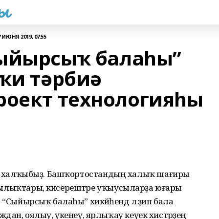
һы
7 ИЮНЯ 2019, 07:55
Сыйырсыҡ балаһы”
аҡи тәрбиә
роект технологияһы
тигән халҡыбыҙ. Башҡортостандың халыҡ шағиры
ң ҡылыҡтары, кисерештәре уҡыусыларҙа юғары
ә. “Сыйырсыҡ балаһы” хикәйәһендә лә әҙип бала
дан, оялыу, үкенеү, ярлыҡау кеүек хистәрҙең