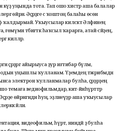
н күҙ уңында тота. Тап ошо хистәр аша балалар
ргә өйрәнә. Әҫәрҙәге әсә ҡоштоң балаһы өсөн
ф ҡалдырмай. Уҡыусылар киләсәктә Әлфиәнең
өмүмән тәбиғәткә һаҡсыл ҡарарға, атай-әсәйҙең,
гә киләләр.
ән әҫәрҙәргә айырыуса ҙур иғтибар бүләм,
етодын уңышлы ҡулланам. Үҙемдең тәжрибәмдән
са электрон ҡулланмалар булһа, әҫәрҙәрҙең
Ошо темаға ведиофильмдар, әкиәт-йәнһүрәттәр
Әҫәрҙе өйрәнгәндән һуң, эҙләнеүҙәр аша уҡыусылар
рәккә әйләнә.
нтация, видеофильм, һүрәт, ниндәй ҙә булһа
 була. Шуға мин дәрестә тема буйынса