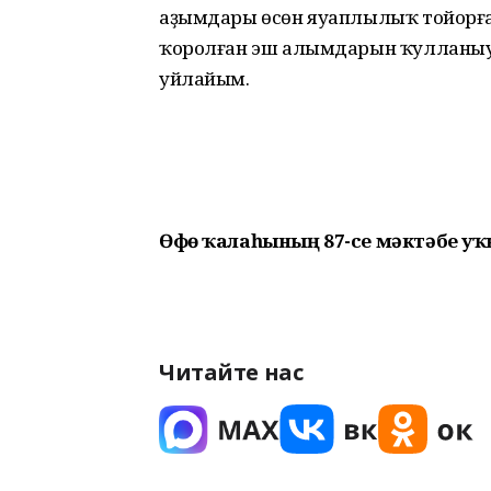
аҙымдары өсөн яуаплылыҡ тойорға өйр
ҡоролған эш алымдарын ҡулланыу ки
уйлайым.
Өфө ҡалаһының 87-се мәктәбе 
Читайте нас