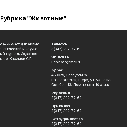
Рубрика "Животные"
фәнни-методик айлыҡ
Телефон
гогический и научно-
8(347) 292-77-63
ый журнал. Издается
Эл. почта
ктор: Каримов С.Г.
uch.bash@mail.ru
Адрес
450079, Республика
Башкортостан, г. Уфа, ул. 50-летия
Октября, 13, Дом печати, 10 этаж
Редакция
8(347) 292-77-63
Приемная
8(347) 292-77-63
Сотрудничество
8(347) 292-77-63