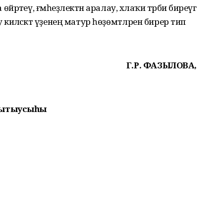
әтеү, ғәмһеҙлектән аралау, әхлаҡи тәрбиә биреүгә
ләсәктә үҙенең матур һөҙөмтәләрен бирер тип
Г.Р. ФАЗЫЛОВА,
уҡытыусыһы