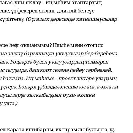
ағас, уны яҡлау – иң мөһим этаптарҙың
еше, үҙ фекерен яҡлап, дәлилләй белеүе
күрһәтегеҙ.
(Оҫталыҡ дәресендә ҡатнашыусылар
төрө һеҙгә оҡшанымы? Нимәһе менән отошло
ҙә эшләү барышында уҡыусылар бер-береһенә
нә. Ролдәргә бүлеп уҡыу уларҙың телмәрен
ыс тыуҙыра, башҡорт теленә һөйөү тәрбиәләй.
 һаҡлана. Иң мөһиме – проект эштәре уларҙың
ҫтерә, һөнәри үҙбилдәләнешкә юл аса, ә әхлаҡи
ҡыусыларҙа халҡыбыҙҙың рухи- әхлаҡи
 уята.
)
енә ҡарата иғтибарлы, ихтирамлы булырға, үҙ