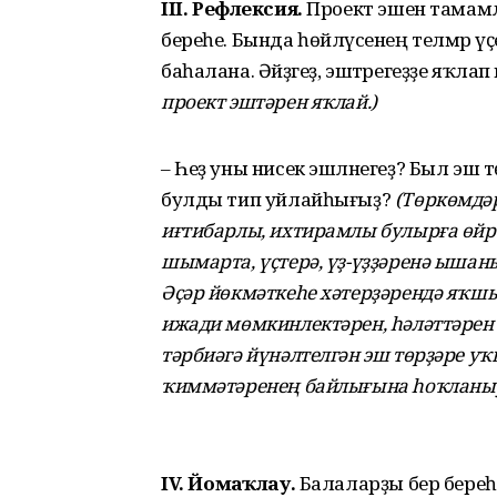
III
.
Рефлексия.
Проект эшен тамамл
береһе. Бында һөйләүсенең телмәр үҫ
баһалана. Әйҙәгеҙ, эштәрегеҙҙе яҡлап 
проект эштәрен яҡлай.)
– Һеҙ уны нисек эшләнегеҙ? Был эш 
булды тип уйлайһығыҙ?
(
Төркөмдәр
иғтибарлы, ихтирамлы булырға өйрә
шымарта, үҫтерә, үҙ-үҙҙәренә ышан
Әҫәр йөкмәткеһе хәтерҙәрендә яҡшы
ижади мөмкинлектәрен, һәләттәрен ү
тәрбиәгә йүнәлтелгән эш төрҙәре у
ҡиммәтәренең байлығына һоҡланыу
IV.
Йомғаҡлау.
Балаларҙы бер береһ