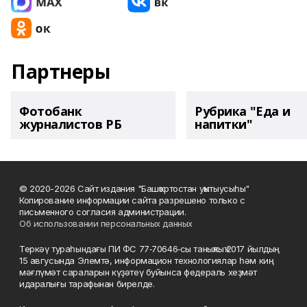
Партнеры
Фотобанк
Рубрика "Еда и
журналистов РБ
напитки"
© 2020-2026 Сайт издания "Башҡортостан уҡытыусыһы"
Копирование информации сайта разрешено только с
письменного согласия администрации.
Об использовании персональных данных
Теркәү тураһындағы ПИ ФС 77‑70646‑сы таныҡлыҡ 2017 йылдың
15 авгусында Элемтә, информацион технологиялар һәм киң
мәғлүмәт сараларын күҙәтеү буйынса федераль хеҙмәт
идаралығы тарафынан бирелде.