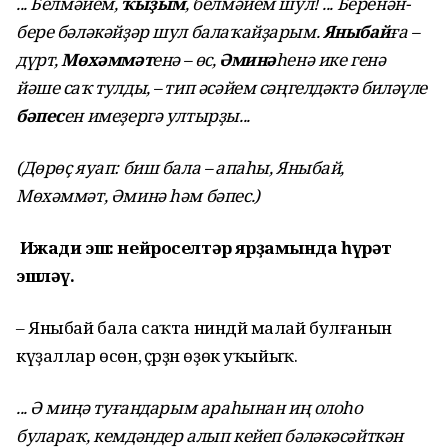
... Белмәйем,
ҡыҙым
, белмәйем шул! ... Беренән-
бере бәләкәйҙәр шул балаҡайҙарым.
Яныбай
ға –
дүрт,
Мөхәммәт
енә – өс,
Әминә
һенә ике генә
йәше саҡ тулды, – тип әсәйем сәңгелдәктә биләүле
бәпес
ен имеҙергә ултырҙы...
(Дөрөҫ яуап: биш бала – апаһы, Яныбай,
Мөхәммәт, Әминә һәм бәпес.)
Ижади эш: нейроселтәр ярҙамында һүрәт
эшләү.
– Яныбай бала саҡта ниндәй малай булғанын
күҙаллар өсөн, әҫәрҙән өҙөк уҡыйыҡ.
... Ә миңә туғандарым араһынан иң олоһо
булараҡ, кемдәндер алып кейеп бәләкәсәйткән