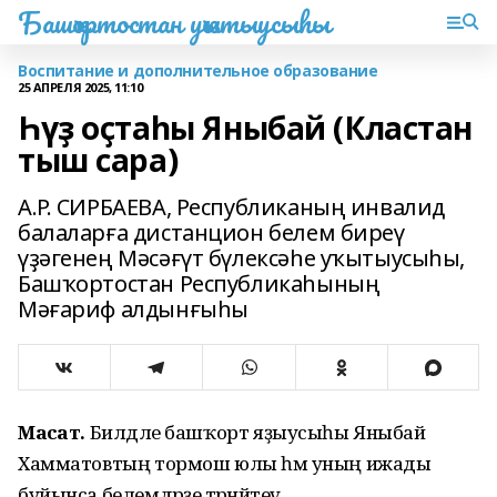
Башҡортостан уҡытыусыһы
Воспитание и дополнительное образование
25 АПРЕЛЯ 2025, 11:10
Һүҙ оҫтаһы Яныбай (Кластан
тыш сара)
А.Р. СИРБАЕВА, Республиканың инвалид
балаларға дистанцион белем биреү
үҙәгенең Мәсәғүт бүлексәһе уҡытыусыһы,
Башҡортостан Республикаһының
Мәғариф алдынғыһы
Маҡсат.
Билдәле башҡорт яҙыусыһы Яныбай
Хамматовтың тормош юлы һәм уның ижады
буйынса белемдәрҙе тәрәнәйтеү.