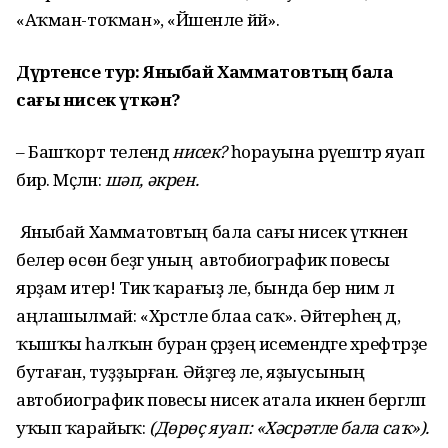
«Аҡман-тоҡман», «Йәшенле йәй».
Дүртенсе тур: Яныбай Хамматовтың бала
сағы нисек үткән?
– Башҡорт телендә
нисек?
һорауына рәүештәр яуап
бирә. Мәҫәлән:
шәп, әкрен.
Яныбай Хамматовтың бала сағы нисек үткәнен
белер өсөн беҙгә уның автобиографик повесы
ярҙам итер! Тик ҡарағыҙ әле, бында бер нимә лә
аңлашылмай: «Хрсәтәле блаа саҡ». Әйтерһең дә,
ҡышҡы һалҡын буран әҫәрҙең исемендәге хәрефтәрҙе
бутаған, туҙҙырған. Әйҙәгеҙ әле, яҙыусының
автобиографик повесы нисек атала икәнен бергәләп
уҡып ҡарайыҡ:
(Дөрөҫ яуап: «Хәсрәтле бала саҡ»).