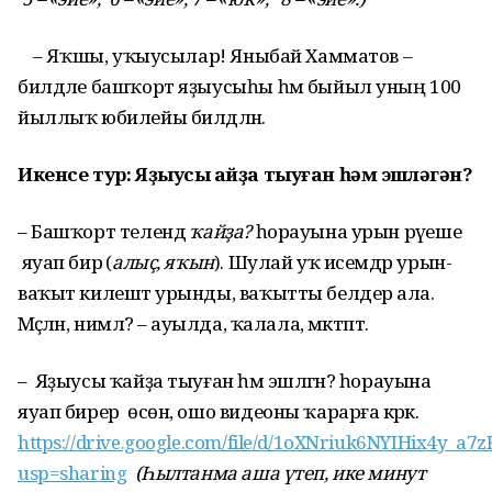
– Яҡшы, уҡыусылар! Яныбай Хамматов –
билдәле башҡорт яҙыусыһы һәм быйыл уның 100
йыллыҡ юбилейы билдәләнә.
Икенсе тур: Яҙыусы ҡайҙа тыуған һәм эшләгән?
– Башҡорт телендә
ҡайҙа?
һорауына урын рәүеше
яуап бирә (
алыҫ, яҡын
). Шулай уҡ исемдәр урын-
ваҡыт килештә урынды, ваҡытты белдерә ала.
Мәҫәлән, нимәлә? – ауылда, ҡалала, мәктәптә.
– Яҙыусы ҡайҙа тыуған һәм эшләгән? һорауына
яуап бирер өсөн, ошо видеоны ҡарарға кәрәк.
https://drive.google.com/file/d/1oXNriuk6NYIHix4y
usp=sharing
(Һылтанма аша үтеп, ике минут