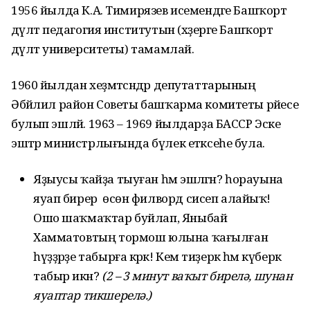
1956 йылда К.А. Тимирязев исемендәге Башҡорт
дәүләт педагогия институтын (хәҙерге Башҡорт
дәүләт университеты) тамамлай.
1960 йылдан хеҙмәтсәндәр депутаттарының
Әбйәлил район Советы башҡарма комитеты рәйесе
булып эшләй. 1963 – 1969 йылдарҙа БАССР Эске
эштәр министрлығында бүлек етәксеһе була.
Яҙыусы ҡайҙа тыуған һәм эшләгән? һорауына
яуап бирер өсөн филворд сисеп алайыҡ!
Ошо шаҡмаҡтар буйлап, Яныбай
Хамматовтың тормош юлына ҡағылған
һүҙҙәрҙе табырға кәрәк! Кем тиҙерәк һәм күберәк
табыр икән?
(2 – 3 минут ваҡыт бирелә, шунан
яуаптар тикшерелә.)