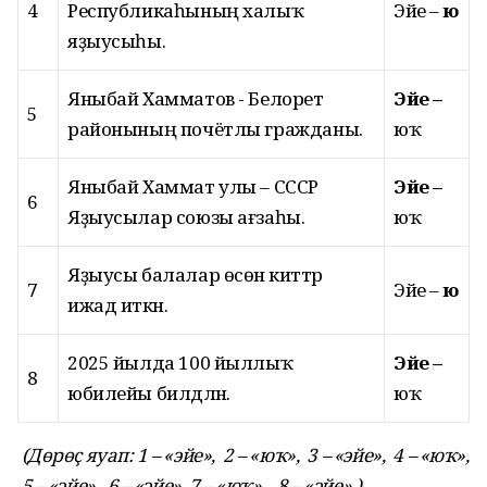
4
Республикаһының халыҡ
Эйе –
юҡ
яҙыусыһы.
Яныбай Хамматов - Белорет
Эйе –
5
районының почётлы гражданы.
юҡ
Яныбай Хаммат улы – СССР
Эйе –
6
Яҙыусылар союзы ағзаһы.
юҡ
Яҙыусы балалар өсөн әкиәттәр
7
Эйе –
юҡ
ижад иткән.
2025 йылда 100 йыллыҡ
Эйе –
8
юбилейы билдәләнә.
юҡ
(Дөрөҫ яуап: 1 – «эйе», 2 – «юҡ», 3 – «эйе», 4 – «юҡ»,
5 – «эйе», 6 – «эйе», 7 – «юҡ», 8 – «эйе».)