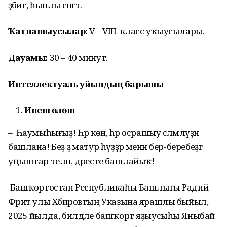
әҙәбиәт, һынлы сәнғәт.
Ҡатнашыусылар
: V – VIII класс уҡыусылары.
Дауамы:
30 – 40 минут.
Интеллектуаль уйындың барышы
Инеш өлөш
– Һаумыһығыҙ! Һәр көн, һәр осрашыу сәләмләүҙән
башлана! Беҙ ҙә матур һүҙҙәр менән бер-беребеҙгә
уңыштар теләп, дәресте башлайыҡ!
Башҡортостан Республикаһы Башлығы Радий
Фәрит улы Хәбировтың Указына ярашлы быйыл,
2025 йылда, билдәле башҡорт яҙыусыһы Яныбай