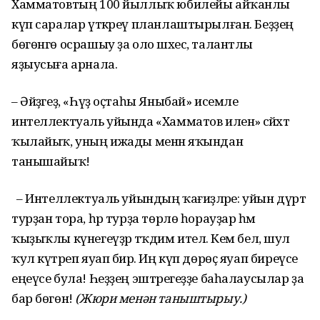
Хамматовтың 100 йыллыҡ юбилейы айҡанлы
күп саралар үткәреү планлаштырылған. Беҙҙең
бөгөнгө осрашыу ҙа оло шәхес, талантлы
яҙыусыға арнала.
– Әйҙәгеҙ, «Һүҙ оҫтаһы Яныбай» исемле
интеллектуаль уйында «Хамматов иленә» сәйәхәт
ҡылайыҡ, уның ижады менән яҡындан
танышайыҡ!
– Интеллектуаль уйындың ҡағиҙәләре: уйын дүрт
турҙан тора, һәр турҙа төрлө һорауҙар һәм
ҡыҙыҡлы күнегеүҙәр тәҡдим ителә. Кем белә, шул
ҡул күтәреп яуап бирә. Иң күп дөрөҫ яуап биреүсе
еңеүсе була! Һеҙҙең эштәрегеҙҙе баһалаусылар ҙа
бар бөгөн!
(Жюри менән таныштырыу.)