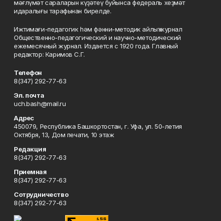
мәғлүмәт сараларын күҙәтеү буйынса федераль хеҙмәт
идаралығы тарафынан бирелде.
Ижтимағи-педагогик һәм фәнни-методик айлыҡ журнал
Общественно-педагогический и научно-методический
ежемесячный журнал. Издается с 1920 года. Главный
редактор: Каримов С.Г.
Телефон
8(347) 292-77-63
Эл. почта
uch.bash@mail.ru
Адрес
450079, Республика Башкортостан, г. Уфа, ул. 50-летия
Октября, 13, Дом печати, 10 этаж
Редакция
8(347) 292-77-63
Приемная
8(347) 292-77-63
Сотрудничество
8(347) 292-77-63