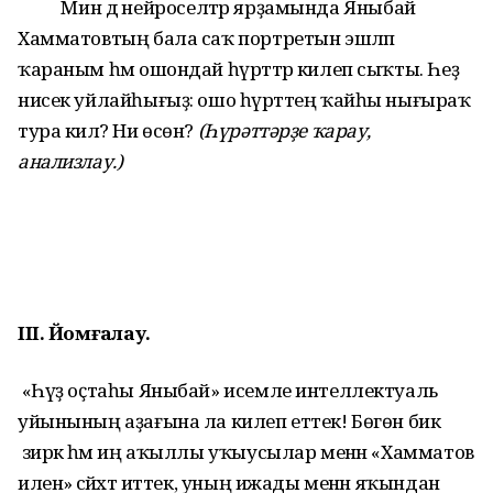
Мин дә нейроселтәр ярҙамында Яныбай
Хамматовтың бала саҡ портретын эшләп
ҡараным һәм ошондай һүрәттәр килеп сыҡты. Һеҙ
нисек уйлайһығыҙ: ошо һүрәттең ҡайһы нығыраҡ
тура килә? Ни өсөн?
(Һүрәттәрҙе ҡарау,
анализлау.)
III. Йомғаҡлау.
«Һүҙ оҫтаһы Яныбай» исемле интеллектуаль
уйынының аҙағына ла килеп еттек! Бөгөн бик
зирәк һәм иң аҡыллы уҡыусылар менән «Хамматов
иленә» сәйәхәт иттек, уның ижады менән яҡындан