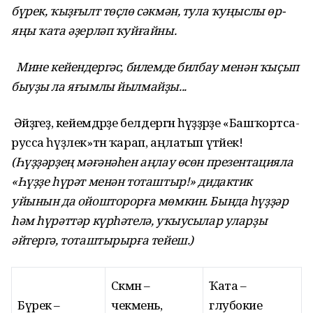
бүрек, ҡыҙғылт төҫлө сәкмән, тула ҡуңыслы өр-
яңы ҡата әҙерләп ҡуйғайны.
Мине кейендергәс, билемде билбау менән ҡыҫып
быуҙы ла яғымлы йылмайҙы...
Әйҙәгеҙ, кейемдәрҙе белдергән һүҙҙәрҙе «Башҡортса-
русса һүҙлек»тән ҡарап, аңлатып үтәйек!
(Һүҙҙәрҙең мәғәнәһен аңлау өсөн презентацияла
«Һүҙҙе һүрәт менән тоташтыр!» дидактик
уйынын да ойошторорға мөмкин. Бында һүҙҙәр
һәм һүрәттәр күрһәтелә, уҡыусылар уларҙы
әйтергә, тоташтырырға тейеш.)
Сәкмән –
Ҡата –
Бүрек –
чекмень,
глубокие