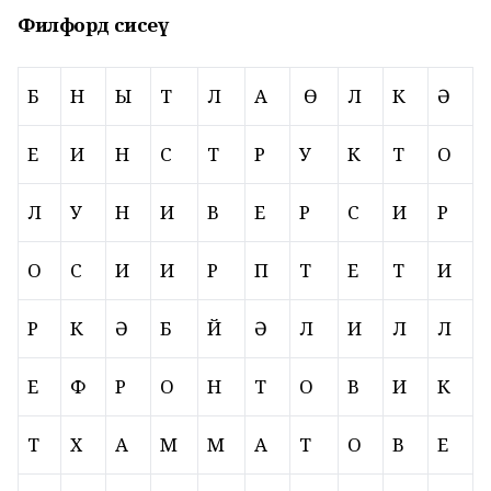
Филфорд сисеү
Б
Н
Ы
Т
Л
А
Ө
Л
К
Ә
Е
И
Н
С
Т
Р
У
К
Т
О
Л
У
Н
И
В
Е
Р
С
И
Р
О
С
И
И
Р
П
Т
Е
Т
И
Р
К
Ә
Б
Й
Ә
Л
И
Л
Л
Е
Ф
Р
О
Н
Т
О
В
И
К
Т
Х
А
М
М
А
Т
О
В
Е