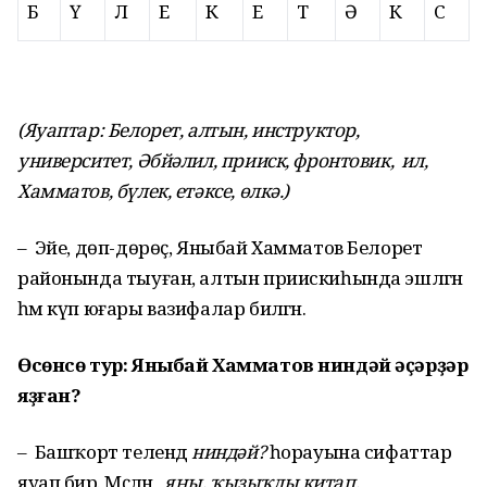
Б
Ү
Л
Е
К
Е
Т
Ә
К
С
(Яуаптар: Белорет, алтын, инструктор,
университет, Әбйәлил, прииск, фронтовик, ил,
Хамматов, бүлек, етәксе, өлкә.)
– Эйе, дөп-дөрөҫ, Яныбай Хамматов Белорет
районында тыуған, алтын приискиһында эшләгән
һәм күп юғары вазифалар биләгән.
Өсөнсө тур: Яныбай Хамматов ниндәй әҫәрҙәр
яҙған?
– Башҡорт телендә
ниндәй?
һорауына сифаттар
яуап бирә. Мәҫәлән,
яңы, ҡыҙыҡлы китап.