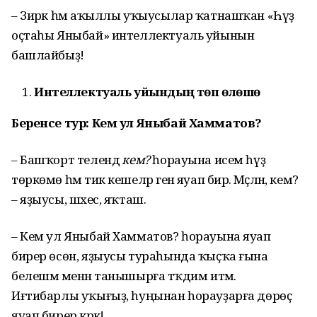
– Зирәк һәм аҡыллы уҡыусылар ҡатнашҡан «Һүҙ
оҫтаһы Яныбай» интеллектуаль уйынын
башлайбыҙ!
Интеллектуаль уйындың төп өлөшө
Беренсе тур:
Кем ул Яныбай Хамматов?
– Башҡорт телендә
кем?
һорауына исем һүҙ
төркөмө һәм тик кешеләр генә яуап бирә. Мәҫәлән, кем?
– яҙыусы, шәхес, яҡташ.
– Кем ул Яныбай Хамматов? һорауына яуап
бирер өсөн, яҙыусы тураһында ҡыҫҡа ғына
белешмә менән танышырға тәҡдим итәм.
Иғтибарлы уҡығыҙ, һуңынан һорауҙарға дөрөҫ
яуап бирер кәрәк!