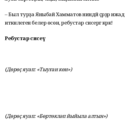
– Был турҙа Яныбай Хамматов ниндәй әҫәрҙәр ижад
иткәнлеген белер өсөн, ребустар сисергә кәрәк!
Ребустар сисеү
(Дөрөҫ яуап: «Тыуған көн»)
(Дөрөҫ яуап: «Бөртөкләп йыйыла алтын»)