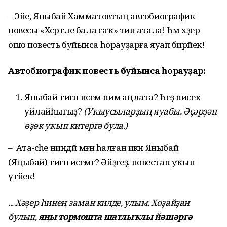
– Эйе, Яныбай Хамматовтың автобиографик
повесы «Хәсрәтле бала саҡ» тип атала! Һәм хәҙер
ошо повесть буйынса һорауҙарға яуап бирәйек!
Автобиографик повесть буйынса һорауҙар:
Яныбай тигән исем нимә аңлата? Һеҙ нисек
уйлайһығыҙ?
(Уҡыусыларҙың яуабы. Әҫәрҙән
өҙөк уҡып китергә була.)
– Ата-әсәһе ниндәй мәғәнә һалған икән Яныбай
(Яңыбай) тигән исемгә? Әйҙәгеҙ, повестан уҡып
үтәйек!
... Хәҙер һинең заман килде, улым. Хоҙайҙан
булып,
яңы тормошта шатлыҡлы йәшәргә