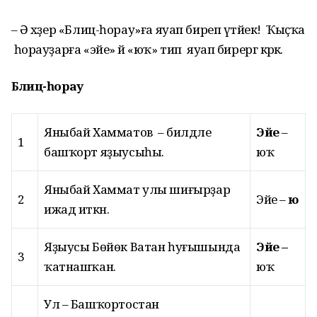
– Ә хәҙер «Блиц-һорау»ға яуап биреп үтәйек! Ҡыҫҡа
һорауҙарға «эйе» йә «юҡ» тип яуап бирергә кәрәк.
Блиц-һорау
Яныбай Хамматов – билдәле
Эйе
–
1
башҡорт яҙыусыһы.
юҡ
Яныбай Хаммат улы шиғырҙар
2
Эйе –
юҡ
ижад иткән.
Яҙыусы Бөйөк Ватан һуғышында
Эйе –
3
ҡатнашҡан.
юҡ
Ул – Башҡортостан