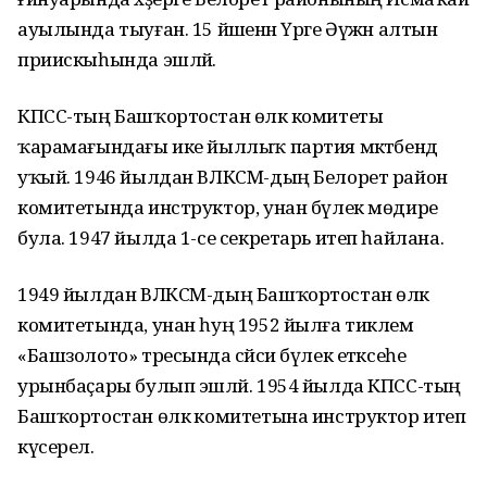
ауылында тыуған. 15 йәшенән Үрге Әүжән алтын
приискыһында эшләй.
КПСС-тың Башҡортостан өлкә комитеты
ҡарамағындағы ике йыллыҡ партия мәктәбендә
уҡый. 1946 йылдан ВЛКСМ-дың Белорет район
комитетында инструктор, унан бүлек мөдире
була. 1947 йылда 1-се секретарь итеп һайлана.
1949 йылдан ВЛКСМ-дың Башҡортостан өлкә
комитетында, унан һуң 1952 йылға тиклем
«Башзолото» тресында сәйәси бүлек етәксеһе
урынбаҫары булып эшләй. 1954 йылда КПСС-тың
Башҡортостан өлкә комитетына инструктор итеп
күсерелә.