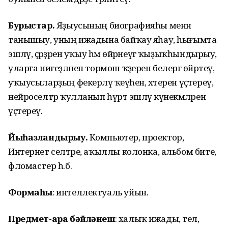
Бурыстар.
Яҙыусының биографияһы менән
танышыу, уның ижадына байҡау яһау, һығымта
эшләү, әҫәрҙәрен уҡыу һәм өйрәнеүгә ҡыҙыҡһындырыу,
уларға нигеҙләнеп тормош ҡәҙерен белергә өйрәтеү,
уҡыусыларҙың фекерләү ҡеүәһен, хәтерен үҫтереү,
нейроселтәр ҡулланып һүрәт эшләү күнекмәләрен
үҫтереү.
Йыһазландырыу.
Компьютер, проектор,
Интернет селтәре, аҡыллы колонка, альбом бите,
фломастер һ.б.
Формаһы
: интеллектуаль уйын.
Предмет-ара бәйләнеш
: халыҡ ижады, тел,