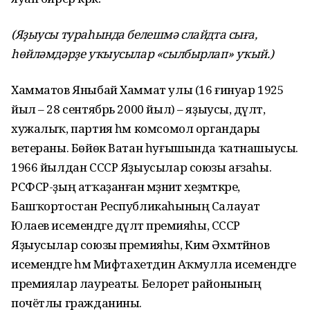
(Яҙыусы тураһында белешмә слайдта сыға,
һөйләмдәрҙе уҡыусылар «сылбырлап» уҡый.)
Хамматов Яныбай Хаммат улы (16 ғинуар 1925
йыл – 28 сентябрь 2000 йыл) – яҙыусы, дәүләт,
хужалыҡ, партия һәм комсомол органдары
ветераны. Бөйөк Ватан һуғышында ҡатнашыусы.
1966 йылдан СССР Яҙыусылар союзы ағзаһы.
РСФСР-ҙың атҡаҙанған мәҙәниәт хеҙмәткәре,
Башҡортостан Республикаһының Салауат
Юлаев исемендәге дәүләт премияһы, СССР
Яҙыусылар союзы премияһы, Ким Әхмәтйәнов
исемендәге һәм Мифтахетдин Аҡмулла исемендәге
премиялар лауреаты. Белорет районының
почётлы гражданины.