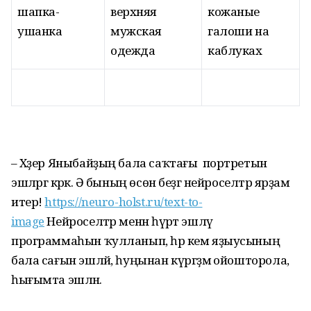
шапка-
верхняя
кожаные
ушанка
мужская
галоши на
одежда
каблуках
– Хәҙер Яныбайҙың бала саҡтағы портретын
эшләргә кәрәк. Ә бының өсөн беҙгә нейроселтәр ярҙам
итер!
https://neuro-holst.ru/text-to-
image
Нейроселтәр менән һүрәт эшләү
программаһын ҡулланып, һәр кем яҙыусының
бала сағын эшләй, һуңынан күргәҙмә ойошторола,
һығымта эшләнә.