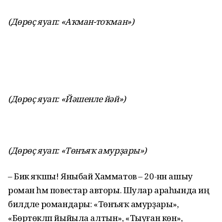
(Дөрөҫ яуап: «Аҡман-тоҡман»)
(Дөрөҫ яуап: «Йәшенле йәй»)
(Дөрөҫ яуап: «Төнъяҡ амурҙары»)
– Бик яҡшы! Яныбай Хамматов – 20-нән ашыу
роман һәм повестар авторы. Шулар араһында иң
билдәле романдары: «Төнъяҡ амурҙары»,
«Бөртөкләп йыйыла алтын», «Тыуған көн»,