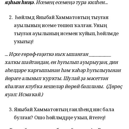
яҙһын һиңә
. Исемең есемеңә тура килһен...
Һөйләмдә Яныбай Хамматовтың тыуған
ауылының исеме төшөп ҡалған. Уның
тыуған ауылының исемен ҡуйып, һөйләмде
уҡығыҙ!
... Иҫке ғөрөф-ғәҙәткә ныҡ ышанған __________
халҡы шайтандан, ен һуғылып ауырыуҙан, дин
әһелдәре ҡарғышынан һәм ҡәһәр һуғылыуынан
йөрәге алынып ҡурҡты. Шулай ҙа мәсеттән
яһалған клубҡа кешеләр йөрөй башланы.
(Дөрөҫ
яуап: Исмаҡай.)
Яныбай Хамматовтың ғаиләһендә нисә бала
булған? Ошо һөйләмдәрҙе уҡып, әйтегеҙ!