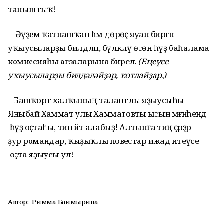
таныштыҡ!
– Әүҙем ҡатнашҡан һәм дөрөҫ яуап биргән
уҡыусыларҙы билдәләп, бүләкләү өсөн һүҙ баһалама
комиссияһы ағзаларына бирелә.
(Еңеүсе
уҡыусыларҙы билдәләйҙәр, ҡотлайҙар.)
– Башҡорт халҡының талантлы яҙыусыһы
Яныбай Хаммат улы Хамматовты ысын мәғәнәһендә
һүҙ оҫтаһы, тип әйтә алабыҙ! Алтынға тиң әҫәрҙәр –
ҙур романдар, ҡыҙыҡлы повестар ижад итеүсе
оҫта яҙыусы ул!
Автор:
Римма Баймырҙина