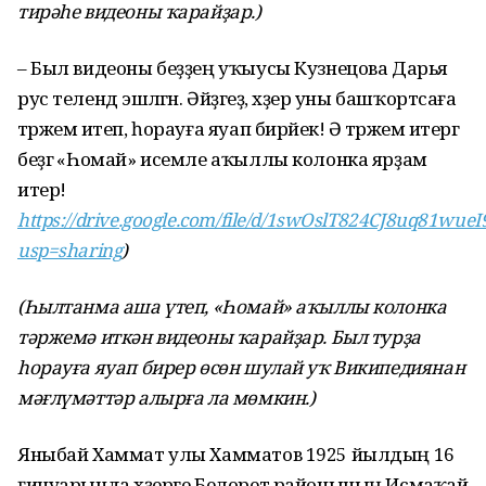
тирәһе видеоны ҡарайҙар.)
– Был видеоны беҙҙең уҡыусы Кузнецова Дарья
рус телендә эшләгән. Әйҙәгеҙ, хәҙер уны башҡортсаға
тәржемә итеп, һорауға яуап бирәйек! Ә тәржемә итергә
беҙгә «Һомай» исемле аҡыллы колонка ярҙам
итер!
https://drive.google.com/file/d/1swOslT824CJ8uq81wue
usp=sharing
)
(Һылтанма аша үтеп, «Һомай» аҡыллы колонка
тәржемә иткән видеоны ҡарайҙар. Был турҙа
һорауға яуап бирер өсөн шулай уҡ Википедиянан
мәғлүмәттәр алырға ла мөмкин.)
Яныбай Хаммат улы Хамматов 1925 йылдың 16
ғинуарында хәҙерге Белорет районының Исмаҡай