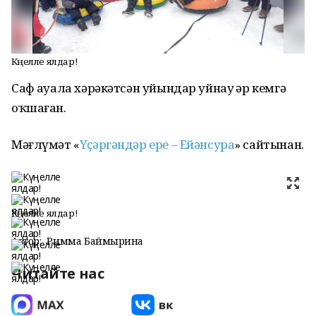
Күңелле ялдар!
Саф һауала хәрәкәтсән уйындар уйнау һәр кемгә
оҡшаған.
Мәғлүмәт «
Үҫәргәндәр ере – Ейәнсура
» сайтынан.
Күңелле ялдар!
Автор:
Римма Баймырҙина
Читайте нас