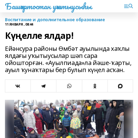
Башҡортостан уҡытыусыһы
Воспитание и дополнительное образование
11 ЯНВАРЯ , 08:44
Күңелле ялдар!
Ейәнсура районы Өмбәт ауылында хаҡлы
ялдағы уҡытыусылар шәп сара
ойошторған. «Ауылпиада»ла йәше-ҡарты,
ауыл ҡунаҡтары бер булып күңел асҡан.