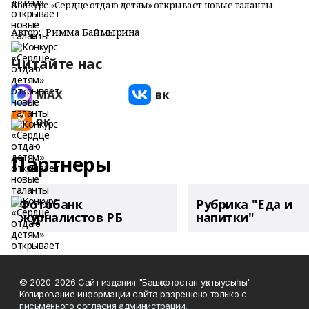
Конкурс «Сердце отдаю детям» открывает новые таланты
Автор:
Римма Баймырҙина
Читайте нас
Партнеры
Фотобанк
Рубрика "Еда и
журналистов РБ
напитки"
© 2020-2026 Сайт издания "Башҡортостан уҡытыусыһы"
Копирование информации сайта разрешено только с
письменного согласия администрации.