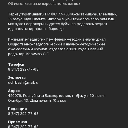
Об использовании персональных данных
Теркәү тураһындағы ПИ ФС 77‑70646‑сы таныҡлыҡ 2017 йылдың
15 авгусында Элемтә, информацион технологиялар һәм киң
мәғлүмәт сараларын күҙәтеү буйынса федераль хеҙмәт
идаралығы тарафынан бирелде.
Ижтимағи-педагогик һәм фәнни-методик айлыҡ журнал
Общественно-педагогический и научно-методический
ежемесячный журнал. Издается с 1920 года. Главный
редактор: Каримов С.Г.
Телефон
8(347) 292-77-63
Эл. почта
uch.bash@mail.ru
Адрес
450079, Республика Башкортостан, г. Уфа, ул. 50-летия
Октября, 13, Дом печати, 10 этаж
Редакция
8(347) 292-77-63
Приемная
8(347) 292-77-63