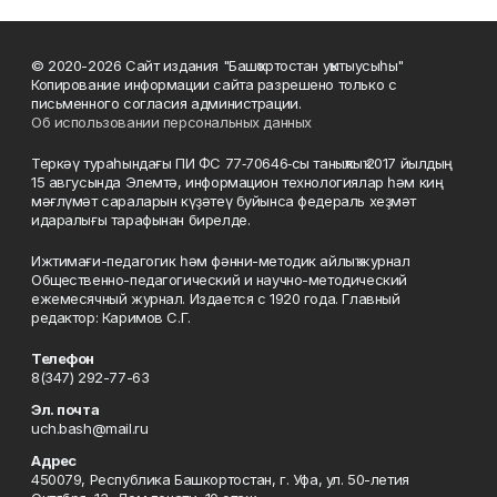
© 2020-2026 Сайт издания "Башҡортостан уҡытыусыһы"
Копирование информации сайта разрешено только с
письменного согласия администрации.
Об использовании персональных данных
Теркәү тураһындағы ПИ ФС 77‑70646‑сы таныҡлыҡ 2017 йылдың
15 авгусында Элемтә, информацион технологиялар һәм киң
мәғлүмәт сараларын күҙәтеү буйынса федераль хеҙмәт
идаралығы тарафынан бирелде.
Ижтимағи-педагогик һәм фәнни-методик айлыҡ журнал
Общественно-педагогический и научно-методический
ежемесячный журнал. Издается с 1920 года. Главный
редактор: Каримов С.Г.
Телефон
8(347) 292-77-63
Эл. почта
uch.bash@mail.ru
Адрес
450079, Республика Башкортостан, г. Уфа, ул. 50-летия