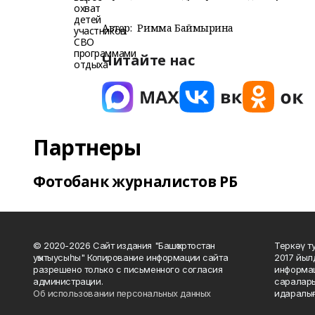
Автор:
Римма Баймырҙина
Читайте нас
Партнеры
Фотобанк журналистов РБ
© 2020-2026 Сайт издания "Башҡортостан
Теркәү т
уҡытыусыһы" Копирование информации сайта
2017 йыл
разрешено только с письменного согласия
информац
администрации.
саралары
Об использовании персональных данных
идаралығ