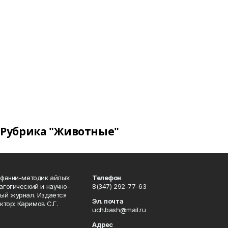
Рубрика "Животные"
фәнни-методик айлыҡ
Телефон
гогический и научно-
8(347) 292-77-63
ый журнал. Издается
Эл. почта
ктор: Каримов С.Г.
uch.bash@mail.ru
Адрес