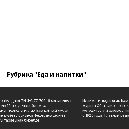
Рубрика "Еда и напитки"
ураһындағы ПИ ФС 77‑70646‑сы таныҡлыҡ
Ижтимағи-педагогик һәм 
дың 15 авгусында Элемтә,
журнал Общественно-педа
ион технологиялар һәм киң мәғлүмәт
методический ежемесячн
н күҙәтеү буйынса федераль хеҙмәт
с 1920 года. Главный реда
ы тарафынан бирелде.