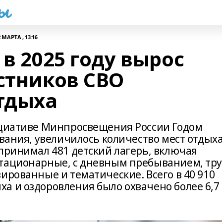
һы
2 МАРТА , 13:16
 в 2025 году вырос
стников СВО
тдыха
ициативе Минпросвещения России Годом
ования, увеличилось количество мест отдых
принимал 481 детский лагерь, включая
стационарные, с дневным пребыванием, тр
ированные и тематические. Всего в 40 910
а и оздоровления было охвачено более 6,7