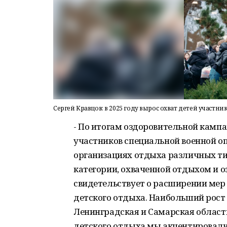
Сергей Кравцов: в 2025 году вырос охват детей участ
- По итогам оздоровительной кампа
участников специальной военной о
организациях отдыха различных тип
категории, охваченной отдыхом и о
свидетельствует о расширении ме
детского отдыха. Наибольший рост
Ленинградская и Самарская области
детского отдыха мы акцентировал