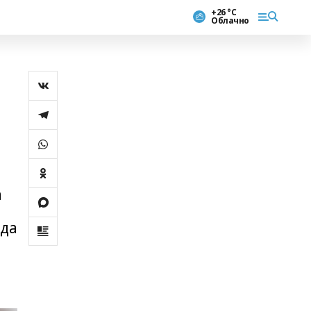
+26 °С
Облачно
а
уда