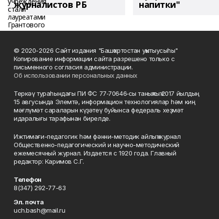
журналистов РБ
напитки"
© 2020-2026 Сайт издания "Башҡортостан уҡытыусыһы"
Копирование информации сайта разрешено только с
письменного согласия администрации.
Об использовании персональных данных
Теркәү тураһындағы ПИ ФС 77‑70646‑сы таныҡлыҡ 2017 йылдың
15 авгусында Элемтә, информацион технологиялар һәм киң
мәғлүмәт сараларын күҙәтеү буйынса федераль хеҙмәт
идаралығы тарафынан бирелде.
Ижтимағи-педагогик һәм фәнни-методик айлыҡ журнал
Общественно-педагогический и научно-методический
ежемесячный журнал. Издается с 1920 года. Главный
редактор: Каримов С.Г.
Телефон
8(347) 292-77-63
Эл. почта
uch.bash@mail.ru