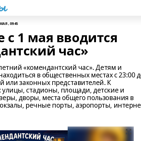
һы
МАЯ , 09:45
 с 1 мая вводится
антский час»
т летний «комендантский час». Детям и
находиться в общественных местах с 23:00 д
й или законных представителей. К
 улицы, стадионы, площади, детские и
веры, дворы, места общего пользования в
окзалы, речные порты, аэропорты, интерне