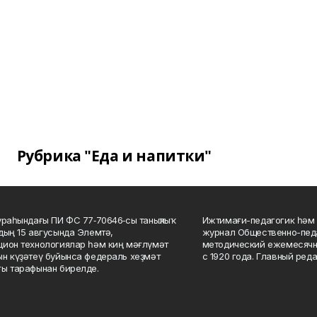
Рубрика "Еда и напитки"
ураһындағы ПИ ФС 77‑70646‑сы таныҡлыҡ
Ижтимағи-педагогик һәм 
дың 15 авгусында Элемтә,
журнал Общественно-педа
ион технологиялар һәм киң мәғлүмәт
методический ежемесячн
н күҙәтеү буйынса федераль хеҙмәт
с 1920 года. Главный реда
ы тарафынан бирелде.