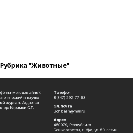
Рубрика "Животные"
фәнни-методик айлыҡ
Телефон
гогический и научно-
8(347) 292-77-63
ый журнал. Издается
Эл. почта
ктор: Каримов С.Г.
uch.bash@mail.ru
Адрес
450079, Республика
Башкортостан, г. Уфа, ул. 50-летия