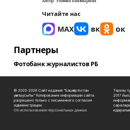
Автор:
Римма Баймырҙина
Читайте нас
Партнеры
Фотобанк журналистов РБ
© 2020-2026 Сайт издания "Башҡортостан
Теркәү т
уҡытыусыһы" Копирование информации сайта
2017 йыл
разрешено только с письменного согласия
информац
администрации.
саралары
Об использовании персональных данных
идаралығ