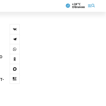
+24 °С
Облачно
о
т-