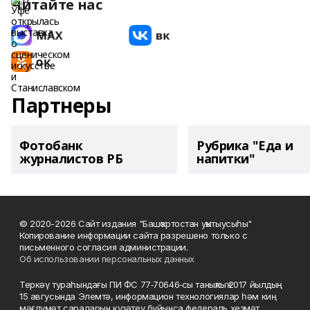
Читайте нас
Партнеры
Фотобанк
Рубрика "Еда и
журналистов РБ
напитки"
© 2020-2026 Сайт издания "Башҡортостан уҡытыусыһы"
Копирование информации сайта разрешено только с
письменного согласия администрации.
Об использовании персональных данных
Теркәү тураһындағы ПИ ФС 77‑70646‑сы таныҡлыҡ 2017 йылдың
15 авгусында Элемтә, информацион технологиялар һәм киң
мәғлүмәт сараларын күҙәтеү буйынса федераль хеҙмәт