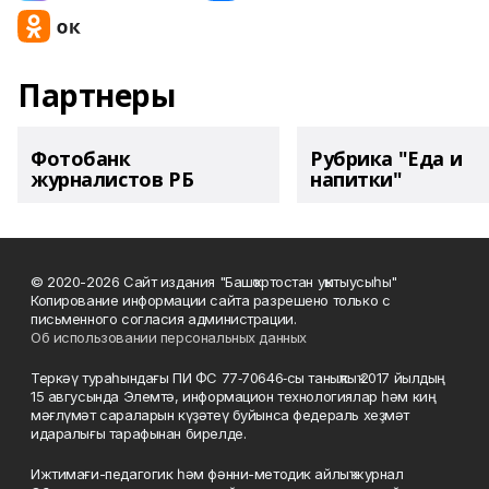
Партнеры
Фотобанк
Рубрика "Еда и
журналистов РБ
напитки"
© 2020-2026 Сайт издания "Башҡортостан уҡытыусыһы"
Копирование информации сайта разрешено только с
письменного согласия администрации.
Об использовании персональных данных
Теркәү тураһындағы ПИ ФС 77‑70646‑сы таныҡлыҡ 2017 йылдың
15 авгусында Элемтә, информацион технологиялар һәм киң
мәғлүмәт сараларын күҙәтеү буйынса федераль хеҙмәт
идаралығы тарафынан бирелде.
Ижтимағи-педагогик һәм фәнни-методик айлыҡ журнал