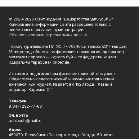
© 2020-2026 Сайт издания "Башҡортостан уҡытыусыһы"
Копирование информации сайта разрешено только с
письменного согласия администрации.
Об использовании персональных данных
Теркәү тураһындағы ПИ ФС 77‑70646‑сы таныҡлыҡ 2017 йылдың
15 авгусында Элемтә, информацион технологиялар һәм киң
мәғлүмәт сараларын күҙәтеү буйынса федераль хеҙмәт
идаралығы тарафынан бирелде.
Ижтимағи-педагогик һәм фәнни-методик айлыҡ журнал
Общественно-педагогический и научно-методический
ежемесячный журнал. Издается с 1920 года. Главный
редактор: Каримов С.Г.
Телефон
8(347) 292-77-63
Эл. почта
uch.bash@mail.ru
Адрес
450079, Республика Башкортостан, г. Уфа, ул. 50-летия