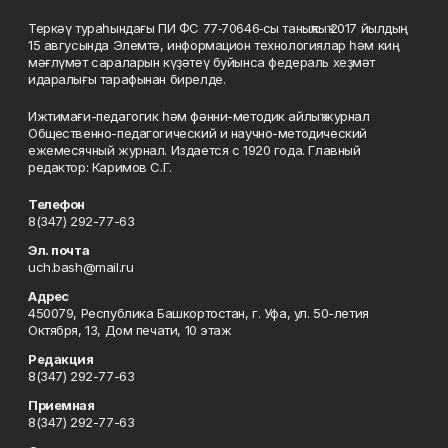
Теркәү тураһындағы ПИ ФС 77‑70646‑сы таныҡлыҡ 2017 йылдың
15 авгусында Элемтә, информацион технологиялар һәм киң
мәғлүмәт сараларын күҙәтеү буйынса федераль хеҙмәт
идаралығы тарафынан бирелде.
Ижтимағи-педагогик һәм фәнни-методик айлыҡ журнал
Общественно-педагогический и научно-методический
ежемесячный журнал. Издается с 1920 года. Главный
редактор: Каримов С.Г.
Телефон
8(347) 292-77-63
Эл. почта
uch.bash@mail.ru
Адрес
450079, Республика Башкортостан, г. Уфа, ул. 50-летия
Октября, 13, Дом печати, 10 этаж
Редакция
8(347) 292-77-63
Приемная
8(347) 292-77-63