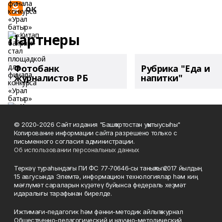
Партнеры
Фотобанк
Рубрика "Еда и
журналистов РБ
напитки"
© 2020-2026 Сайт издания "Башҡортостан уҡытыусыһы"
Копирование информации сайта разрешено только с
письменного согласия администрации.
Об использовании персональных данных
Теркәү тураһындағы ПИ ФС 77‑70646‑сы таныҡлыҡ 2017 йылдың
15 авгусында Элемтә, информацион технологиялар һәм киң
мәғлүмәт сараларын күҙәтеү буйынса федераль хеҙмәт
идаралығы тарафынан бирелде.
Ижтимағи-педагогик һәм фәнни-методик айлыҡ журнал
Общественно-педагогический и научно-методический