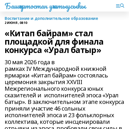
Башҡортостан уҡытыусыһы
Воспитание и дополнительное образование
2 ИЮНЯ , 08:10
«Китап байрам» стал
площадкой для финала
конкурса «Урал батыр»
30 мая 2026 года в
рамках IV Международной книжной
ярмарки «Китап байрам» состоялась
церемония закрытия XXVIII
Межрегионального конкурса юных
сказителей и исполнителей эпоса «Урал
батыр». В заключительном этапе конкурса
приняли участие 46 сольных
исполнителей эпоса и 23 фольклорных
коллектива, которые инсценировали
отрывки из эпоса, пробовали свои силы в