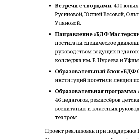
Встречи с творцами
. 400 юны
Русиновой, Юлией Весовой, Ол
Улановой.
Направление «БДФ Мастерск
постигали сценическое движение
руководством ведущих педагого
колледжа им. Р. Нуреева и Уфи
Образовательный блок «БДФ 
институций посетили лекции п
Образовательная программа
46 педагогов, режиссёров детск
воспитанию и классных руково
театром
Проект реализован при поддержке 