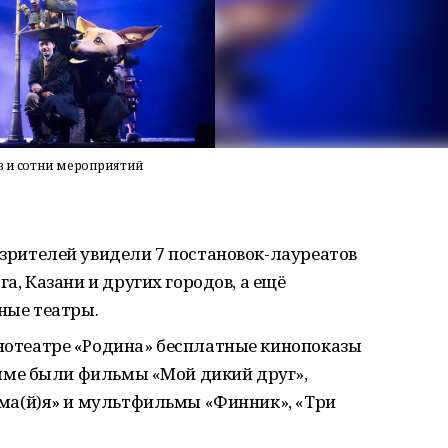
ов и сотни мероприятий
0 зрителей увидели 7 постановок-лауреатов
а, Казани и других городов, а ещё
ные театры.
инотеатре «Родина» бесплатные кинопоказы
амме были фильмы «Мой дикий друг»,
ма(й)я» и мультфильмы «Финник», «Три