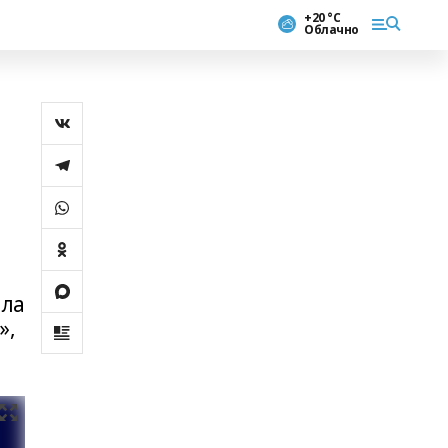
+20 °С
Облачно
ила
»,