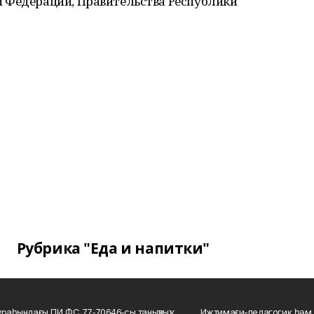
 Федерации, Правительства Республики
Рубрика "Еда и напитки"
ураһындағы ПИ ФС 77‑70646‑сы таныҡлыҡ
Ижтимағи-педагогик һәм 