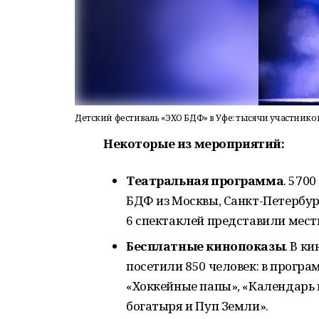
Детский фестиваль «ЭХО БДФ» в Уфе: тысячи участник
Некоторые из мероприятий:
Театральная программа
. 570
БДФ из Москвы, Санкт-Петербург
6 спектаклей представили мест
Бесплатные кинопоказы
. В к
посетили 850 человек: в прогр
«Хоккейные папы», «Календарь 
богатыря и Пуп Земли».