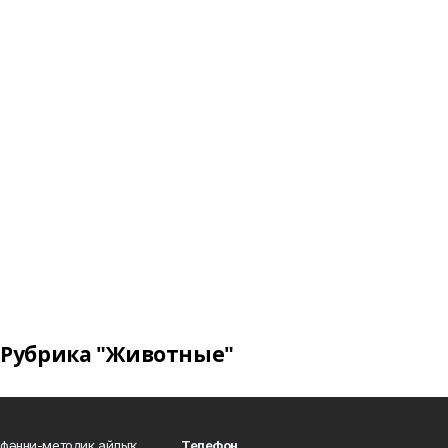
Рубрика "Животные"
фәнни-методик айлыҡ
Телефон