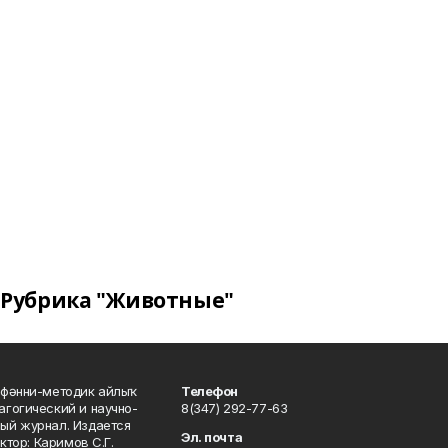
Рубрика "Животные"
фәнни-методик айлыҡ
Телефон
гогический и научно-
8(347) 292-77-63
ый журнал. Издается
Эл. почта
ктор: Каримов С.Г.