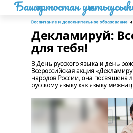
Башҡортостан уҡытыусы
Воспитание и дополнительное образование
4
Декламируй: Вс
для тебя!
В День русского языка и день ро
Всероссийская акция «Декламируй
народов России, она посвящена 
русскому языку как языку межна