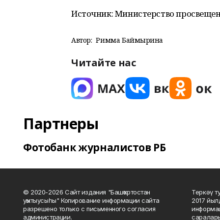
Источник: Министерство просвеще
Автор:
Римма Баймырҙина
Читайте нас
Партнеры
Фотобанк журналистов РБ
© 2020-2026 Сайт издания "Башҡортостан
Теркәү т
уҡытыусыһы" Копирование информации сайта
2017 йыл
разрешено только с письменного согласия
информац
администрации.
саралары