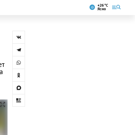
+26 °С
Ясно
ет
а