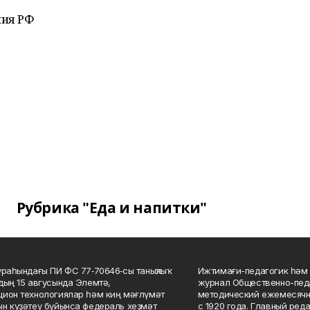
ния РФ
Рубрика "Еда и напитки"
ураһындағы ПИ ФС 77‑70646‑сы таныҡлыҡ
Ижтимағи-педагогик һәм 
дың 15 авгусында Элемтә,
журнал Общественно-педа
ион технологиялар һәм киң мәғлүмәт
методический ежемесячн
н күҙәтеү буйынса федераль хеҙмәт
с 1920 года. Главный реда