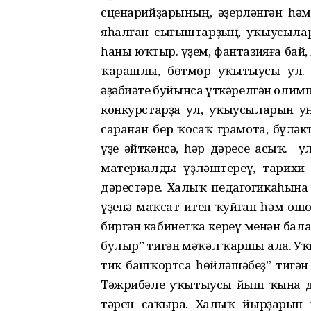
сценарийҙарының, әҙерләнгән һәм
яһалған сығыштарҙың, уҡыусылар
һаны юҡтыр. Әүҙем, фантазияға бай
ҡарашлы, бөтмөр уҡытыусы ул. 
әҙәбиәте буйынса үткәрелгән олим
конкурстарҙа ул, уҡыусыларын у
саранан бер ҡосаҡ грамота, бүләк
үҙе әйткәнсә, һәр дәресе асыҡ. Ә
материалды үҙләштереү, тарихи
дәрестәре. Халыҡ педагогикаһына
үҙенә маҡсат итеп ҡуйған һәм о
биргән кабинетҡа кереү менән бал
булыр” тигән мәҡәл ҡаршы ала. У
тик башҡортса һөйләшәбеҙ” тигән 
Тәжрибәле уҡытыусы йыш ҡына дә
тәрен саҡыра. Халыҡ йырҙарын 