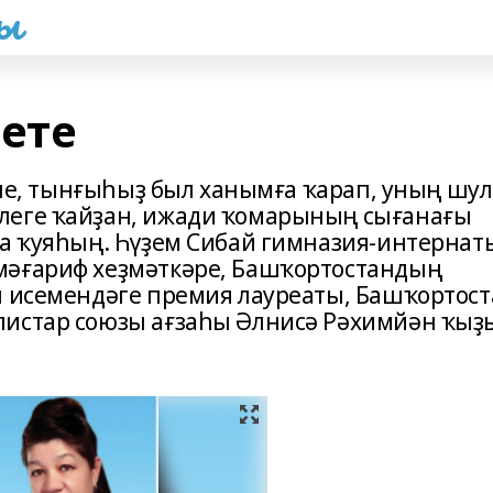
һы
 ете
әтле, тынғыһыҙ был ханымға ҡарап, уның шул
леге ҡайҙан, ижади ҡомарының сығанағы
та ҡуяһың. Һүҙем Сибай гимназия-интернат
мәғариф хеҙмәткәре, Башҡортостандың
н исемендәге премия лауреаты, Башҡортос
листар союзы ағзаһы Әлнисә Рәхимйән ҡыҙ