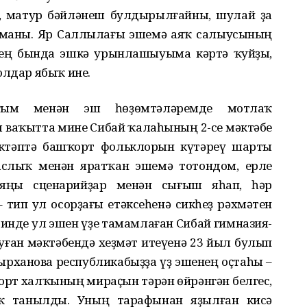
, матур бәйләнеш булдырылғайны, шулай ҙа
аманы. Яр Саллылағы эшемә аяҡ салыусының
нең бында эшкә урынлашыуыма кәртә ҡуйҙы,
юлдар ябыҡ ине.
ым менән эш һөҙөмтәләремде мотлаҡ
Ул ваҡытта мине Сибай ҡалаһының 2-се мәктәбе
әктәптә башҡорт фольклорын күтәреү шарты
аслыҡ менән яратҡан эшемә тотондом, ерле
 яңы сценарийҙар менән сығыш яһап, һәр
– тип ул осорҙағы етәксеһенә сикһеҙ рәхмәтен
 инде ул эшен үҙе тамамлаған Сибай гимназия-
уған мәктәбендә хеҙмәт итеүенә 23 йыл булып
дырханова республикабыҙҙа үҙ эшенең оҫтаһы –
орт халҡының мираҫын тәрән өйрәнгән белгес,
аҡ танылды. Уның тарафынан яҙылған кисә