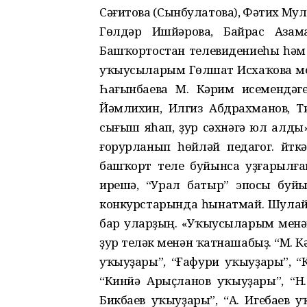
Сәғитова (Сынбулатова), Фәтих Му
Гөлдәр Ишйәрова, Байрас Азама
Башҡортостан телевидениеһы һәм
уҡыусыларым Гөлшат Исхаҡова ме
Һағынбаева М. Кәрим исемендәге
Йәмлихин, Илгиз Абдрахманов, Т
сығыш яһап, ҙур сәхнәгә юл алд
ғорурланып һөйләй педагог. Әй
башҡорт теле буйынса уҙғарылға
ирешә, “Урал батыр” эпосы буй
конкурстарында һынатмай. Шулай 
бар уларҙың. «Уҡыусыларым менә
ҙур теләк менән ҡатнашабыҙ. “М. 
уҡыуҙары”, “Ғафури уҡыуҙары”, “К
“Кинйә Арыҫланов уҡыуҙары”, “Н.
Бикбаев уҡыуҙары”, “А. Игебаев у