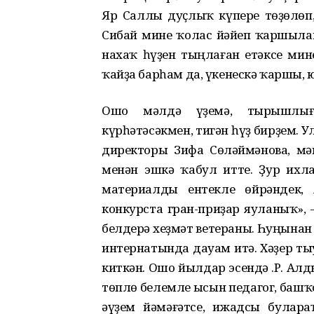
Яр Саллы дуҫлыҡ күпере төҙөлөп
Сибай мине ҡолас йәйеп ҡаршыл
нахаҡ һүҙен тыңлаған етәксе ми
ҡайҙа барһам да, үкенескә ҡаршы, 
Ошо мәлдә үҙемә, тырышлығ
күрһәтәсәкмен, тигән һүҙ бирҙем. 
директоры Зифа Сөләймәнова, м
менән эшкә ҡабул итте. Ҙур ихл
материалды ентекле өйрәндек,
конкурста гран-приҙар яуланыҡ», 
белдерә хеҙмәт ветераны. Һуңынан
интернатында дауам итә. Хәҙер ты
киткән. Ошо йылдар эсендә Ә.Р. Ал
төплө белемле ысын педагог, башҡ
әүҙем йәмәғәтсе, ижадсы булар