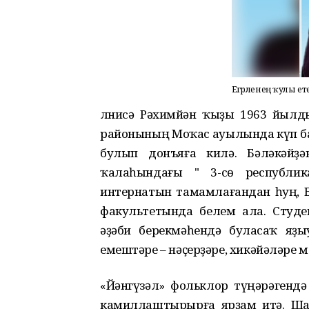
Егәрленең ҡулы ет
Әлнисә Рәхимйән ҡыҙы 1963 йылд
районының Моҡас ауылында күп ба
булып донъяға килә. Бәләкәйҙ
ҡалаһындағы " 3-сө республик
интернатын тамамлағандан һуң, 
факультетында белем ала. Студ
әҙәби берекмәһендә буласаҡ яҙ
емештәре – нәҫерҙәре, хикәйәләре м
«Йәнгүзәл» фольклор түңәрәгендә
камиллаштырырға ярҙам итә. Ша