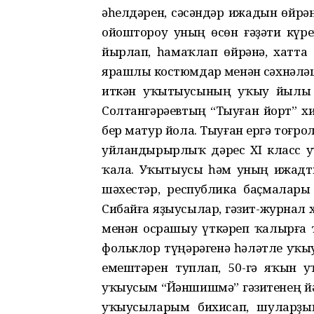
әһелдәрен, сәсәндәр ижадын өйрә
ойоштороу уның өсөн ғәҙәти күре
йырлап, һамаҡлап өйрәнә, хатта 
ярашлы костюмдар менән сәхнәләшт
иткән уҡытыусының уҡыу йылы а
Солтангәрәевтың “Тыуған йорт” хи
бер матур йола. Тыуған ергә тоғр
уйландырырлыҡ дәрес XI класс 
ҡала. Уҡытыусы һәм уның ижадт
шәхестәр, республика баҫмалары
Сибайға яҙыусылар, гәзит-журнал 
менән осрашыу үткәреп ҡалырға 
фольклор түңәрәгенә һәләтле уҡ
емештәрен туплап, 50-гә яҡын 
уҡыусым “Йәншишмә” гәзитенең йә
уҡыусыларым бихисап, шуларҙың