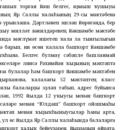
ы ташып торған йәш белгес, яҙмыш ҡушыуы
һының Яр Саллы ҡалаһының 29-сы мәктәбенә
 урынлаша. Дәртләнеп эшләп йөрөгәндә, бер
ашыу милләт вәкилдәренең йәкшәмбе мәктәбе
нда мәғлүмәт ишетеп ҡала ла тынғылығын
нә барып, ни өсөн ҡалала башҡорт йәкшәмбе
ҡһына. Белгес булмау сәбәпле башланмай
әкселәре Әлнисә Рәхимйән ҡыҙының мәктәптә
за булалар һәм башҡорт йәкшәмбе мәктәбен
лдырханова, ҡалалағы 52 мәктәптең класс
лы балаларҙы эҙләп табып, адрес буйынса
өтләп, 1992 йылда 12 уҡыусы менән башҡорт
-әсәләре менән “Юлдаш” башҡорт ойошмаһы
мәктәп менән ҡыҙыҡһыныусылар һаны арта,
, ул өс йылда Яр Саллы ҡалаһында балаларға
башҡорт халыҡ бейеүҙәрен, йырҙарын өйрәтә,