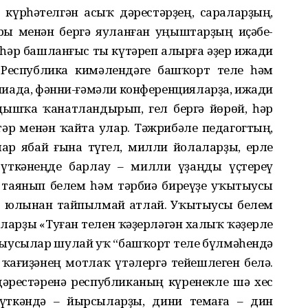
 күрһәтелгән асыҡ дәрестәрҙең, сараларҙың,
ы менән бергә яуланған уңыштарҙың иҫәбе-
, һәр башланғыс ты күтәреп алырға әҙер ижади
Республика кимәлендәге башҡорт теле һәм
пиада, фәнни-ғәмәли конференцияларҙа, ижади
ңышҡа ҡанатландырып, гел бергә йөрөй, һәр
тәр менән ҡайта улар. Тәжрибәле педагогтың,
 улар ябай ғына түгел, милли йолаларҙы, ерле
 үткәнеңде барлау – милли үҙаңды үҫтереү
 таянып белем һәм тәрбиә биреүҙе уҡытыусы
шо юлынан тайпылмай атлай. Уҡытыусы белем
аларҙы «Туған телен ҡәҙерләгән халыҡ ҡәҙерле
ҡыусылар шулай уҡ “башҡорт теле бүлмәһендә
ҡағиҙәнең мотлаҡ үтәлергә тейешлеген белә.
рестәренә республиканың күренекле шә хес
үткәндә – йырсыларҙы, дини темаға – дин