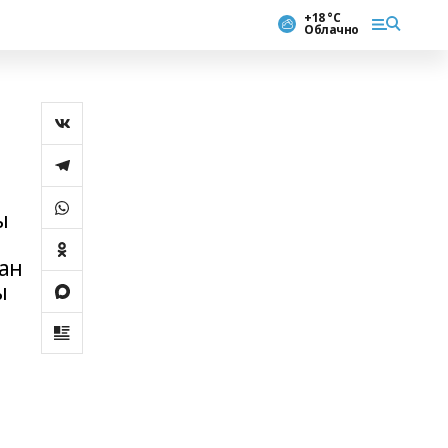
+18 °С
Облачно
ы
тан
ы