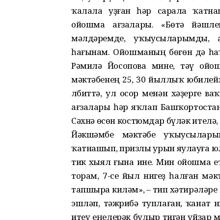
ҡалала уҙған һәр сарала ҡатна
ойошма ағзалары. «Бөтә йәшле
мәлдәремде, уҡыусыларымды, 
һағынам. Ойошманың бөгөн дә һа
Рәмилә Йосопова мине, тәү ойо
мәктәбенең 25, 30 йыллыҡ юбилейҙ
Әлбиттә, ул осор менән хәҙерге в
ағзалары һәр яҡлап Башҡортоста
Сәхнә өсөн костюмдар бүләк ителә
Йәкшәмбе мәктәбе уҡыусыларын
ҡатнашып, призлы урын яулауға юл
тик хыял ғына ине. Мин ойошма е
торам, 7-се йыл нигеҙ һалған м
тапшыра киләм», – тип хәтирәләре 
эшләп, тәжрибә туплаған, ҡанат 
итеү еңелерәк булыр тигән уйҙар 