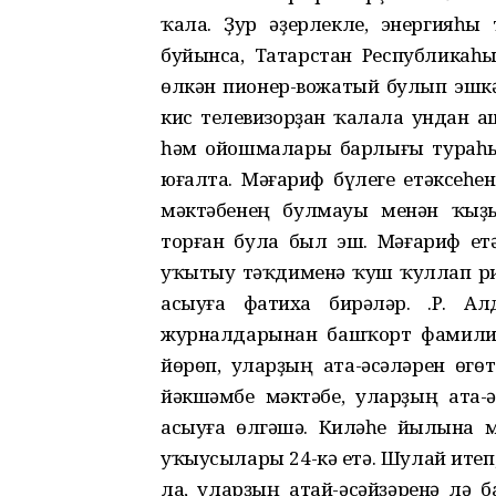
ҡала. Ҙур әҙерлекле, энергияһ
буйынса, Татарстан Республика
өлкән пионер-вожатый булып эшкә
кис телевизорҙан ҡалала ундан 
һәм ойошмалары барлығы тураһы
юғалта. Мәғариф бүлеге етәксеһе
мәктәбенең булмауы менән ҡыҙы
торған була был эш. Мәғариф ет
уҡытыу тәҡдименә ҡуш ҡуллап ри
асыуға фатиха бирәләр. Ә.Р. А
журналдарынан башҡорт фамилия
йөрөп, уларҙың ата-әсәләрен өг
йәкшәмбе мәктәбе, уларҙың ата
асыуға өлгәшә. Киләһе йылына 
уҡыусылары 24-кә етә. Шулай итеп
ла, уларҙың атай-әсәйҙәренә лә 