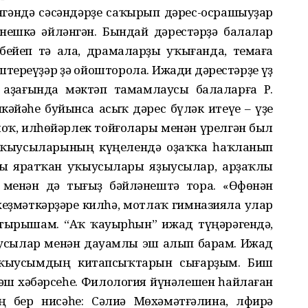
нгәндә сәсәндәрҙе саҡырып дәрес-осрашыуҙар
нешкә әйләнгән. Бындай дәрестәрҙә балалар
бейеп тә ала, драмаларҙы уҡығанда, темаға
ереүҙәр ҙә ойошторола. Ижади дәрестәрҙе үҙ
ҙағында мәктәп тамамлаусы балаларға Р.
кәйәһе буйынса асыҡ дәрес бүләк итеүе – үҙе
олоҡ, илһөйәрлек тойғолары менән үрелгән был
уҡыусыларының күңелендә оҙаҡҡа һаҡланып
ы яратҡан уҡыусылары яҙыусылар, арҙаҡлы
 менән дә тығыҙ бәйләнештә тора. «Өфөнән
хеҙмәткәрҙәре килһә, мотлаҡ гимназияла улар
тырышам. “Аҡ ҡауырһын” ижад түңәрәгендә,
ыусылар менән дауамлы эш алып барам. Ижад
уҡыусымдың китапсыҡтарын сығарҙым. Биш
ш хәбәрсеһе. Филология йүнәлешен һайлаған
 бер нисәһе: Сәлиә Мөхәмәтғәлина, Әлфирә