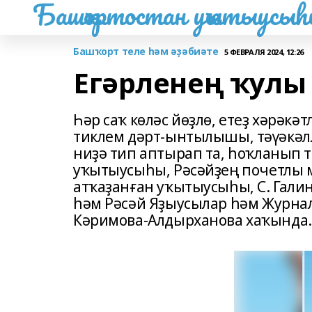
Башҡортостан уҡытыусы
Башҡорт теле һәм әҙәбиәте
5 ФЕВРАЛЯ 2024, 12:26
Егәрленең ҡулы
Һәр саҡ көләс йөҙлө, етеҙ хәрәк
тиклем дәрт-ынтылышы, тәүәкәл
ниҙә тип аптырап та, һоҡланып 
уҡытыусыһы, Рәсәйҙең почетлы 
атҡаҙанған уҡытыусыһы, С. Гали
һәм Рәсәй Яҙыусылар һәм Журна
Кәримова-Алдырханова хаҡында.