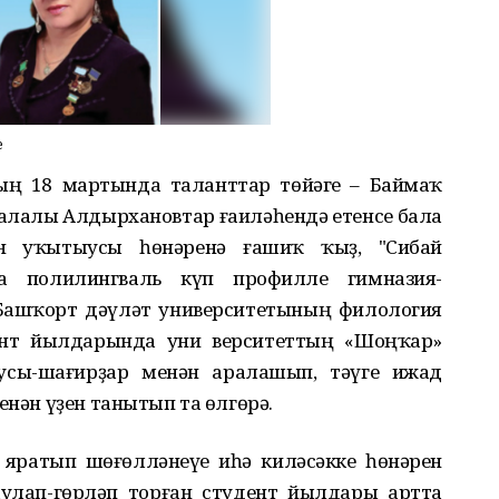
е
ың 18 мартында таланттар төйәге – Баймаҡ
лалы Алдырхановтар ғаиләһендә етенсе бала
ән уҡытыусы һөнәренә ғашиҡ ҡыҙ, "Сибай
а полилингваль күп профилле гимназия-
Башҡорт дәүләт университетының филология
ент йылдарында уни верситеттың «Шоңҡар»
ыусы-шағирҙар менән аралашып, тәүге ижад
енән үҙен танытып та өлгөрә.
 яратып шөғөлләнеүе иһә киләсәкке һөнәрен
улап-гөрләп торған студент йылдары артта