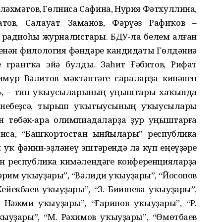
лләхмәтов, Гөлниса Сафина, Нурия Фәтхуллина,
тов, Салауат Заманов, Фәрүәз Рафиҡов –
 радиоһы журналистары. БДУ-ла белем алған
нән филология фәндәре кандидаты Гөлдәниә
 грантҡа эйә булды. Заһит Ғәбитов, Рифат
имур Вәлитов мәктәптәге сараларҙа кинәнеп
ы», – тип уҡыусыларының уңыштары хаҡында
ткәнебеҙсә, тырыш уҡытыусының уҡыусылары
н төбәк-ара олимпиадаларҙа ҙур уңыштарға
ынса, “Башҡортостан ынйылары” республика
уҡ фәнни-эҙләнеү эштәрендә лә күп еңеүҙәре
н республика кимәлендәге конференцияларҙа
Кәрим уҡыуҙары”, “Вәлиди уҡыуҙары”, “Йосопов
ейекбаев уҡыуҙары”, “З. Биишева уҡыуҙары”,
 Нәжми уҡыуҙары”, “Ғарипов уҡыуҙары”, “Р.
ҡыуҙары”, “М. Рәхимов уҡыуҙары”, “Өмөтбаев