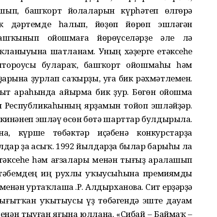
шып, башҡорт йолаларын күрһәтеп өлгөрә
к дәртемде һалып, йөҙөп йөрөп эшләгән
ашҡынып ойошмаға йөрөүселәрҙе әле лә
ҡланыуына шатланам. Уның хәҙерге етәксеһе
штороусы булараҡ, башҡорт ойошмаһы һәм
арына ҙурлап саҡырҙы, уға бик рәхмәтлемен.
аҡыт араһында айырма бик ҙур. Бөгөн ойошма
н Республикаһының ярҙамын тойоп эшләйҙәр.
, кинәнеп эшләү өсөн бөтә шарттар булдырыла.
а, күрше төбәктәр иҫәбенә конкурстарҙа
дар ҙа асыҡ. 1992 йылдарҙа былар барыһы ла
тәксеһе һәм ағзалары менән тығыҙ аралашып
әктәбемдең иң рухлы уҡыусыһына премиямды
менән уртаҡлаша Ә.Р. Алдырханова. Сит ерҙәрҙә
нығытҡан уҡытыусы үҙ төбәгендә эште дауам
менән тыуған яғына юллана. «Сибай – Баймаҡ –