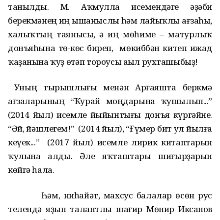
танылды. М.
Аҡмулла исемендәге әҙәби
берекмәнең иң ышаныслы һәм лайыҡлы ағзаһы,
халыҡтың таянысы, ә иң мөһиме – матурлыҡ
донъяһына төҫ-көс биреп, мөкиббән китеп ижад
ҡаҙанына ҡуҙ өҫтәп тороусы аҫыл рухташыбыҙ!
Уның тырышлығы менән Арғаяшта беркмә
ағзаларының “Ҡурай моңдарына ҡушылып...”
(2014 йыл) исемле йыйынтығы донъя күргәйне.
“Әй, йәшлегем!” (2014 йыл), “Ғүмер бит ул йылға
кеүек...” (2017 йыл) исемле лирик китаптарын
ҡулына алды. Әле яҡташтары шиғырҙарын
көйгә һала.
Һәм, ниһайәт, махсус балалар өсөн рус
телендә яҙып талантлы шағир Мөнир Иксанов