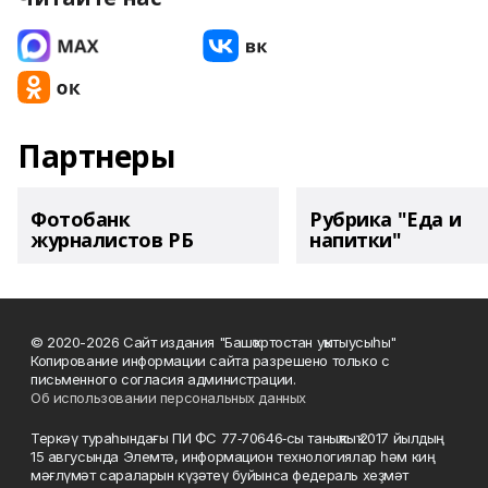
Партнеры
Фотобанк
Рубрика "Еда и
журналистов РБ
напитки"
© 2020-2026 Сайт издания "Башҡортостан уҡытыусыһы"
Копирование информации сайта разрешено только с
письменного согласия администрации.
Об использовании персональных данных
Теркәү тураһындағы ПИ ФС 77‑70646‑сы таныҡлыҡ 2017 йылдың
15 авгусында Элемтә, информацион технологиялар һәм киң
мәғлүмәт сараларын күҙәтеү буйынса федераль хеҙмәт