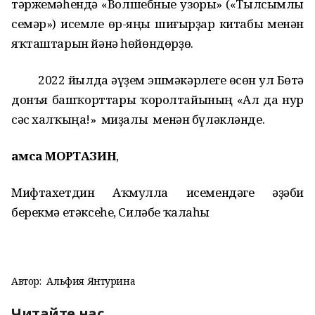
тәржемәһендә «Волшебные узоры» («Тылсымлы
семәр») исемле өр-яңы шиғырҙар китабы менән
яҡташтарын йәнә һөйөндөрҙө.
2022 йылда әүҙем эшмәкәрлеге өсөн ул Бөтә
донъя башҡорттары ҡоролтайының «Ал да нур
сәс халҡыңа!» миҙалы менән бүләкләнде.
Ҡамса МОРТАЗИН
,
Мифтахетдин Аҡмулла исемендәге әҙәби
берекмә етәксеһе, Силәбе ҡалаһы
Автор:
Альфия Янтурина
Читайте нас