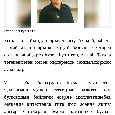
Егәрленең ҡулы ете
Бына тиҫтә йылдар арыу-талыу белмәй, ыһ та
итмәй яҡташтарына ярҙай булып, егеттәрсә
егелеп, инәйҙәрсә һүҙен һүҙ итеп, Аллаһ Тәғәлә
тәғәйенләгән йөгөн иңдәрендә сайпылдырмай
алып бара.
Ул - төбәк батырҙары һымаҡ туған тел
яҙмышына үҙенең ихтыярын, һәләтен һәм
булмышын бәйләгән егәрле милләттәшебеҙ.
Мәҡәлдә әйтелгәнсә тиҫтә йыл эсендә яҡшы
эштәр башҡарып әүҙем йәмғиәтсе булып