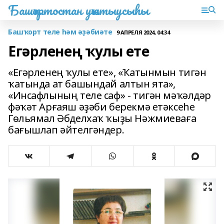
Башҡортостан уҡытыусыһы
Башҡорт теле һәм әҙәбиәте
9 АПРЕЛЯ 2024, 04:34
Егәрленең ҡулы ете
«Егәрленең ҡулы ете», «Ҡатынмын тигән
ҡатында ат башындай алтын ята»,
«Инсафлының теле саф» - тигән мәҡәлдәр
фәҡәт Арғаяш әҙәби берекмә етәксеһе
Гөльямал Әбделхаҡ ҡыҙы Нәжмиеваға
бағышлап әйтелгәндер.