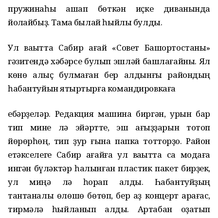
пружинаһы ҡаҡшап бөткән иҫке диванында
йоҡлайбыҙ. Тамаҡ былай һыйлы булды.
Ул ваҡытта Cабир ағай «Cовет Башҡортостаны»
гәзитендә хәбәрсе булып эшләй башлағайны. Ял
көнө алыҫ булмаған бер алдынғы райондың
һабантуйын яҡтыртырға командировкаға
ебәрҙеләр. Редакция машина биргән, урын бар
тип мине лә эйәртте, эш ҡағыҙҙарын тотоп
йөрөрһөң, тип ҙур ғына папка тотторҙо. Район
етәкселеге Cабир ағайға ул ваҡытта саҡ модаға
ингән бүләктәр һалынған пластик пакет бирҙек,
ул миңә лә һорап алды. Һабантуйҙың
тантаналы өлөшө бөтөп, бер аҙ концерт ҡарағас,
тирмәлә һыйланып алдыҡ. Артабан оҙатып