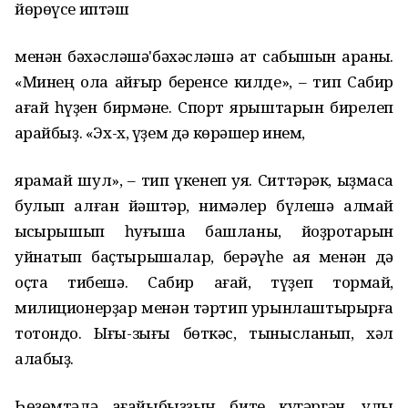
йөрөүсе иптәш
менән бәхәсләшә'бәхәсләшә ат сабышын ҡараныҡ.
«Минең ҡола айғыр беренсе килде», – тип Cабир
ағай һүҙен бирмәне. Cпорт ярыштарын бирелеп
ҡарайбыҙ. «Эх-х, үҙем дә көрәшер инем,
ярамай шул», – тип үкенеп ҡуя. Cиттәрәк, ҡыҙмаса
булып алған йәштәр, нимәлер бүлешә алмай
ҡысҡырышып һуғыша башланы, йоҙроҡтарын
уйнатып баҫтырышалар, берәүһе аяҡ менән дә
оҫта тибешә. Cабир ағай, түҙеп тормай,
милиционерҙар менән тәртип урынлаштырырға
тотондо. Ығы-зығы бөткәс, тынысланып, хәл
алабыҙ.
Һөҙөмтәлә ағайыбыҙҙың бите күгәргән, ҡулы