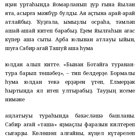
иҙән уртаһында йомарланып ҙур ғына йылан
ята, ҡасырға мәжбүр булдыҡ. Аяҡ аҫтына ҡарай-ҡарай
атлайбыҙ. Ҡуҙғалаҡ, ҡымыҙлыҡ осраһа, тәмләп
ашай-ашай китеп барабыҙ. Еҙем йылғаһын ағас
күпер аша сыҡтыҡ. Арба юлынан атлауы ҡыйын,
шуға Сабир ағай Ташуй аша һуҡмаҡ
юлдан алып китте. «Бынан Ботайға туранан-
тура барып төшәбеҙ», – тип белдерҙе. Бормалы
һуҡмаҡ юлдан текә ерҙәрен үтеп, Елмерҙәк
һыртында ял итеп ултырабыҙ. Тауҙың исеме
нимәне
аңлатыуы тураһында бәхәсләшә башланыҡ.
Сабир ағай «ташҡа» яҙмаҫлыҡ фаразын килтереп
сығарҙы. Көлөшөп алғайныҡ, күңел күтәрелеп