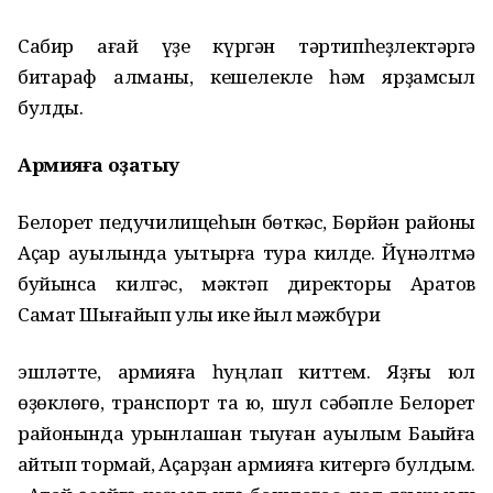
Cабир ағай үҙе күргән тәртипһеҙлектәргә
битараф ҡалманы, кешелекле һәм ярҙамсыл
булды.
Армияға оҙатыу
Белорет педучилищеһын бөткәс, Бөрйән районы
Аҫҡар ауылында уҡытырға тура килде. Йүнәлтмә
буйынса килгәс, мәктәп директоры Аратов
Самат Шығайып улы ике йыл мәжбүри
эшләтте, армияға һуңлап киттем. Яҙғы юл
өҙөклөгө, транспорт та юҡ, шул сәбәпле Белорет
районында урынлашҡан тыуған ауылым Баҡыйға
ҡайтып тормай, Аҫҡарҙан армияға китергә булдым.