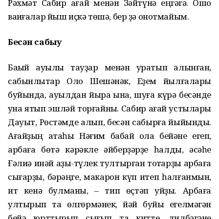
Рәхмәт Сабир ағай менән Зәйтүнә еңгәгә. Ошо
ваҡиғалар йыш иҫкә төшә, бер ҙә онотмайым.
Бесән сабыу
Баҡый ауылы тауҙар менән уратып алынған,
сабынлыҡтар Оло Шешәнәк, Еҙем йылғалары
буйында, ауылдан йыраҡ ҡына, шуға күрә бесәнде
ҡуна ятып эшләй торғайныҡ. Сабир ағай ҡустылары
Дауыт, Рөстәмде алып, бесән сабырға йыйынды.
Ағайҙың атаһы Нәғим бабай ҡола бейәне егеп,
арбаға бөтә кәрәкле әйберҙәрҙе һалды, әсәһе
Ғәлиә инәй аҙыҡ-түлек тултырған тоҡтарҙы арбаға
сығарҙы, бәрәңге, макарон күп итеп һалғанмын,
ит кенә булманы, – тип өҫтәп ҡуйҙы. Арбаға
ултырып та өлгөрмәнек, йәй буйы егелмәгән
бейә юрттырып сығып та китте, дилбәгәне