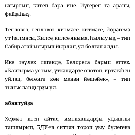
ҡысҡыртып, китеп бара ине. Йүгереп тә ҡараныҡ,
файҙаһыҙ.
Тепловоз, тепловоз, китмәсе, китмәсе, Йөрәгемә
ут һалмасы, Килсе, килсе яныма, һылыу ҡыҙ, – тип
Сабир ағай ҡысҡырып йырлап, ҡул болғап ҡалды.
Ике тәүлек тигәндә, Белоретҡа барып еттек.
«Ҡайғырма ҡустым, үткәндәрҙе онотоп, иртәгәһен
уйлап, бөгөнгө көн менән йәшәйек», – тип
тынысландырҙы ул.
Һабантуйҙа
Хеҙмәт итеп ҡайтҡас, имтихандарҙы уңышлы
тапшырып, БДУ-ға ситтән тороп уҡыу бүлегенә