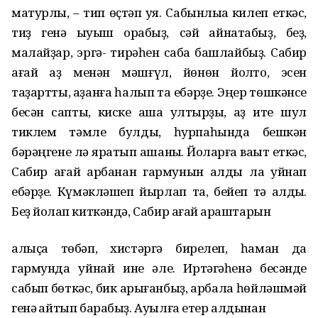
матурлыҡ, – тип өҫтәп ҡуя. Сабынлыҡҡа килеп еткәс,
тиҙ генә ҡыуыш ҡорабыҙ, сәй ҡайнатабыҙ, беҙ,
малайҙар, эргә- тирәһен саба башлайбыҙ. Сабир
ағай ҡаҙ менән мәшғүл, йөнөн йолҡто, эсен
таҙартты, ҡаҙанға һалып та ебәрҙе. Эңер төшкәнсе
бесән саптыҡ, киске ашҡа ултырҙыҡ, ҡаҙ ите шул
тиклем тәмле булды, һурпаһында бешкән
бәрәңгене лә яратып ашаныҡ. Йоҡларға ваҡыт еткәс,
Сабир ағай арбанан гармунын алды ла уйнап
ебәрҙе. Күмәкләшеп йырлап та, бейеп тә алдыҡ.
Беҙ йоҡлап киткәндә, Сабир ағай ҡараштарын
алыҫҡа төбәп, хистәргә бирелеп, һаман да
гармунда уйнай ине әле. Иртәгәһенә бесәнде
сабып бөткәс, бик арығанбыҙ, арбала һөйләшмәй
генә ҡайтып барабыҙ. Ауылға етер алдынан