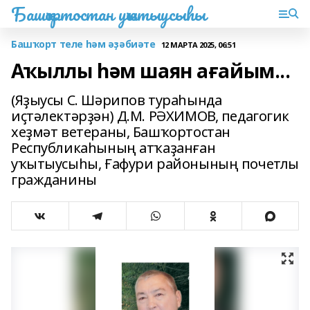
Башҡортостан уҡытыусыһы
Башҡорт теле һәм әҙәбиәте
12 МАРТА 2025, 06:51
Аҡыллы һәм шаян ағайым...
(Яҙыусы С. Шәрипов тураһында
иҫтәлектәрҙән) Д.М. РӘХИМОВ, педагогик
хеҙмәт ветераны, Башҡортостан
Республикаһының атҡаҙанған
уҡытыусыһы, Ғафури районының почетлы
гражданины