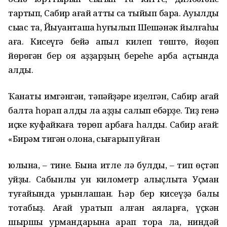
тартып, Сабир ағай атты саҡ тыйып бара. Ауылды
сыҡҡас та, Йыуанташҡа һуғылып Шешәнәк йылғаһы
аға. Кисеүгә бейә ҡапыл килеп төштө, йөҙөп
йөрөгән бер оя ҡаҙҙарҙың береһе арба аҫтында
ҡалды.
Ҡанаты имгәнгән, тәпәйҙәре иҙелгән, Сабир ағай
балта һорап алды ла ҡаҙҙы салып ебәрҙе. Тиҙ генә
иҫке куфайкаға төрөп арбаға һалдыҡ. Сабир ағай:
«Бирәм тигән ҡолона, сығарып ҡуйған
юлына, – тине. Бына итле лә булдыҡ, – тип өҫтәп
ҡуйҙы. Сабынлыҡ ун километр алыҫлыҡта Уҫман
туғайында урынлашҡан. Һәр бер кисеүҙә балыҡ
тотабыҙ. Ағай уратып алған ҡаяларға, үҫкән
шыршы урмандарына ҡарап тора ла, ниндәй