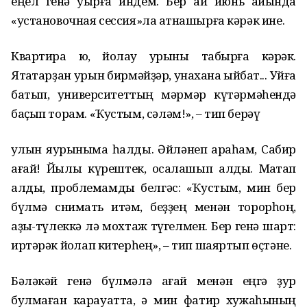
еңел генә уҡырға индем. Бер ай июнь айында
«установочная сессия»ла ҡатнашырға кәрәк ине.
Квартира юҡ, йоҡлау урыны табырға кәрәк.
Ятаҡтарҙан урын бирмәйҙәр, ҡунаҡхана ҡыйбат... Уйға
батып, университеттың мәрмәр күтәрмәһендә
баҫып торам. «Ҡустым, сәләм!», – тип берәү
ҡулын яурыныма һалды. Әйләнеп ҡараһам, Cабир
ағай! Йылы күрештек, ҡосаҡлашып алдыҡ. Маҡтап
алды, проблемамды белгәс: «Ҡустым, мин бер
бүлмә снимать итәм, беҙҙең менән торорһоң,
аҙыҡ-түлеккә лә мохтаж түгелмен. Бер генә шарт:
иртәрәк йоҡлап китерһең», – тип шаяртып өҫтәне.
Бәләкәй генә бүлмәлә ағай менән еңгә ҙур
булмаған карауатта, ә мин фатир хужаһының