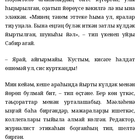
һыҙырылған, оҙатып йөрөүсе вәкилгә лә ныҡ ҡына
эләккән. «Минең тәнем эттеке һымаҡ ул, яралар
тиҙ уңала. Бына еңгәң бүләк иткән затлы күлдәк
йыртылған, шуныһы йәл», – тип үкенеп ҡуйҙы
Cабир ағай.
– Ярай, ҡайғырмайыҡ. Ҡустым, кисәге һалдат
өшөмәй ул, сис курткаңды!
Мин кейәм, кеше араһында йыртыҡ күлдәк менән
йөрөп булмай бит, – тип өҫтәне. Бер көн үткәс,
тәьҫораттар менән уртаҡлашабыҙ. Мәҡәләһенә
ыңғай баһа биргәндәр, мажараларҙы ишеткәс,
коллегалары тыйыла алмай көлгән. Редактор,
журналист этикаһын боҙғанһың тип, шелтә
биргән.