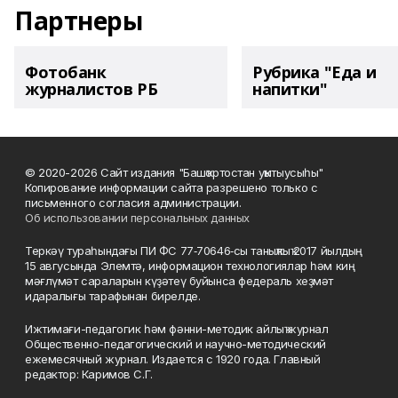
Партнеры
Фотобанк
Рубрика "Еда и
журналистов РБ
напитки"
© 2020-2026 Сайт издания "Башҡортостан уҡытыусыһы"
Копирование информации сайта разрешено только с
письменного согласия администрации.
Об использовании персональных данных
Теркәү тураһындағы ПИ ФС 77‑70646‑сы таныҡлыҡ 2017 йылдың
15 авгусында Элемтә, информацион технологиялар һәм киң
мәғлүмәт сараларын күҙәтеү буйынса федераль хеҙмәт
идаралығы тарафынан бирелде.
Ижтимағи-педагогик һәм фәнни-методик айлыҡ журнал
Общественно-педагогический и научно-методический
ежемесячный журнал. Издается с 1920 года. Главный
редактор: Каримов С.Г.