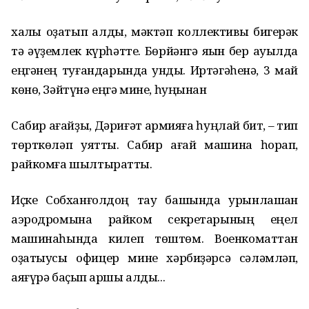
халҡы оҙатып ҡалды, мәктәп коллективы бигерәк
тә әүҙемлек күрһәтте. Бөрйәнгә яҡын бер ауылда
еңгәнең туғандарында ҡундыҡ. Иртәгәһенә, 3 май
көнө, Зәйтүнә еңгә мине, һуңынан
Сабир ағайҙы, Дәриғәт армияға һуңлай бит, – тип
төрткөләп уятты. Сабир ағай машина һорап,
райкомға шылтыратты.
Иҫке Собханғолдоң тау башында урынлашҡан
аэродромына райком секретарының еңел
машинаһында килеп төштөм. Военкоматтан
оҙатыусы офицер мине хәрбиҙәрсә сәләмләп,
аяғүрә баҫып ҡаршы алды...