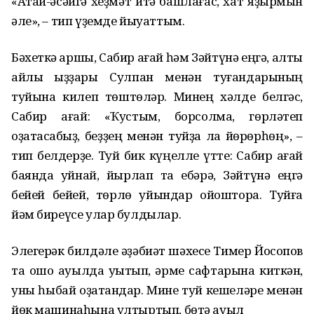
«Атай-әсәйгә хеҙмәт итә башлағас, хат яҙырмын
әле», – тип үҙемде йыуаттым.
Бәхеткә ҡаршы, Сабир ағай һәм Зәйтүнә еңгә, алты
айлыҡ ҡыҙҙары Сулпан менән туғандарының
туйына килеп төштөләр. Минең хәлде белгәс,
Сабир ағай: «Ҡустым, борсолма, гөрләтеп
оҙатасаҡбыҙ, беҙҙең менән туйҙа ла йөрөрһөң», –
тип белдерҙе. Туй бик күңелле үтте: Сабир ағай
баянда уйнай, йырлап та ебәрә, Зәйтүнә еңгә
бейей бейей, төрлө уйындар ойоштора. Туйға
йәм биреүсе улар булдылар.
Элегерәк билдәле әҙәбиәт шәхесе Тимер Йосопов
та ошо ауылда уҡытып, әрме сафтарына киткән,
уны һыбай оҙатҡандар. Мине туй кешеләре менән
йөк машинаһына ултыртып, бөтә ауыл