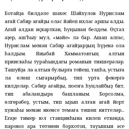
Ботайҙа билдәле шәхес Шәйхулов Нурислам
ағай Сабир ағайҙы ҡолас йәйеп ихлас ҡаршы алды.
Ағай алдан иҫкәрткән, һуңынан белдем. Өҫтәл
әҙер, аш'һыу мул, «мәйе» лә бар. Ашап алғас,
Нурислам менән Сабир ағайҙарҙың һүҙенә ҡолаҡ
һалдым. Яныбай Хамматовтың алтын
приискаһы тураһындағы романын тикшерәләр.
Ташуйҙа ла алтын булырға тейеш, тапһаҡ, ҡустыға
ла өлөш сығарырбыҙ, тип уртаҡ фекергә
килделәр. Сабир ағайҙы, поезға һуңлайбыҙ бит,
тип ҡабаландыра башланым. Борсолма,
өлгөрәбеҙ, ҡустым, тип ҡыҙып алған ағай йорт
хужаһы менән икенсе темаға төшөп киттеләр...
Егәҙе тимер юл станцияһына килеп еткәндә,
паровоз ҡара төтөнөн борхотоп, тауышын әсе