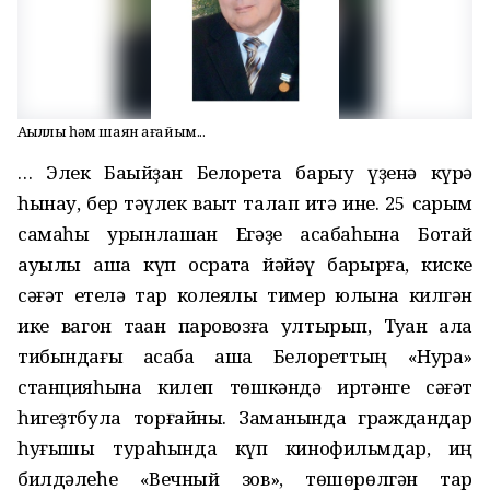
Аҡыллы һәм шаян ағайым...
… Элек Баҡыйҙан Белоретҡа барыу үҙенә күрә
һынау, бер тәүлек ваҡыт талап итә ине. 25 саҡрым
самаһы урынлашҡан Егәҙе ҡасабаһына Ботай
ауылы аша күп осраҡта йәйәү барырға, киске
сәғәт етелә тар колеялы тимер юлына килгән
ике вагон таҡҡан паровозға ултырып, Туҡан ҡала
тибындағы ҡасаба аша Белореттың «Нура»
станцияһына килеп төшкәндә иртәнге сәғәт
һигеҙтбула торғайны. Заманында граждандар
һуғышы тураһында күп кинофильмдар, иң
билдәлеһе «Вечный зов», төшөрөлгән тар