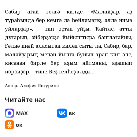
Сабир ағай телгә килде: «Малайҙар, ҡаҙ
тураһында бер кемгә лә һөйләмәгеҙ, әллә нимә
уйларҙар», – тип өҫтәп ҡуйҙы. Ҡайтҡас, атты
дуғарып, әйберҙәрҙе йыйыштыра башлағайныҡ,
Ғәлиә инәй аласыҡтан килеп сыҡты ла, Сабир, бар,
малайҙарың менән йылға буйын ҡарап кил әле,
кисәнән бирле бер ҡаҙым ҡайтманы, аҙашып
йөрөйҙөр, – тине. Беҙ телһеҙ ҡалдыҡ...
Автор:
Альфия Янтурина
Читайте нас