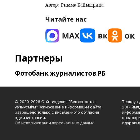
Автор:
Римма Баймырҙина
Читайте нас
Партнеры
Фотобанк журналистов РБ
© 2020-2026 Сайт издания "Башҡортостан
Теркәү т
уҡытыусыһы" Копирование информации сайта
2017 йыл
разрешено только с письменного согласия
информац
администрации.
саралары
Об использовании персональных данных
идаралығ