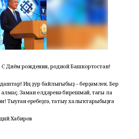
! С Днём рождения, родной Башкортостан!
андаштар! Иң ҙур байлығыбыҙ – берҙәмлек. Бер
өгә алмаҫ. Заман елдәренә бирешмәй, тағы ла
нән! Тыуған еребеҙгә, татыу халыҡтарыбыҙға
дий Хабиров