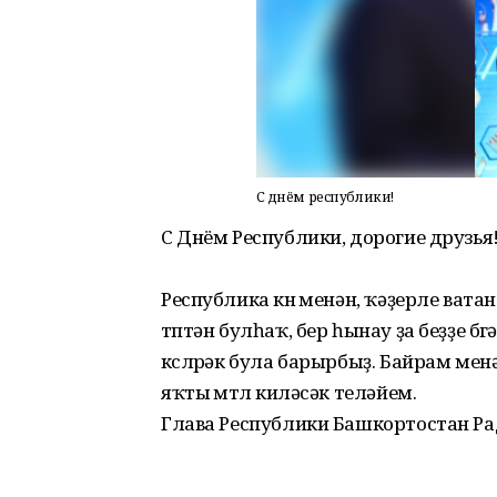
С днём республики!
С Днём Республики, дорогие друзья
Республика көнө менән, ҡәҙерле ват
төптән булһаҡ, бер һынау ҙа беҙҙе б
көслөрәк була барырбыҙ. Байрам ме
яҡты өмөтлө киләсәк теләйем.
Глава Республики Башкортостан Ра