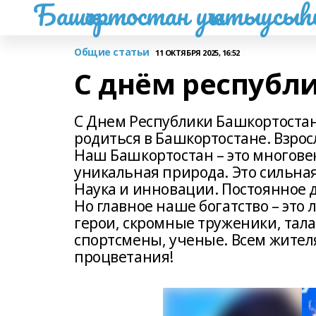
Башҡортостан уҡытыусы
Общие статьи
11 ОКТЯБРЯ 2025, 16:52
С днём республ
С Днем Республики Башкортостан
родиться в Башкортостане. Взрос
Наш Башкортостан – это многовек
уникальная природа. Это сильна
Наука и инновации. Постоянное 
Но главное наше богатство – это
герои, скромные труженики, тал
спортсмены, ученые. Всем жителя
процветания!