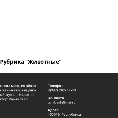
Рубрика "Животные"
фәнни-методик айлыҡ
Телефон
гогический и научно-
8(347) 292-77-63
ый журнал. Издается
Эл. почта
ктор: Каримов С.Г.
uch.bash@mail.ru
Адрес
450079, Республика