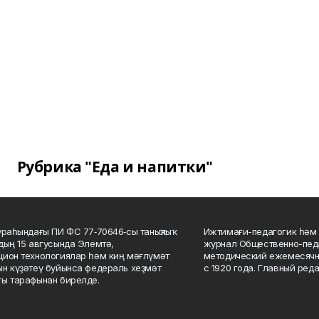
Рубрика "Еда и напитки"
ураһындағы ПИ ФС 77‑70646‑сы таныҡлыҡ
Ижтимағи-педагогик һәм 
дың 15 авгусында Элемтә,
журнал Общественно-педа
ион технологиялар һәм киң мәғлүмәт
методический ежемесячн
н күҙәтеү буйынса федераль хеҙмәт
с 1920 года. Главный реда
ы тарафынан бирелде.