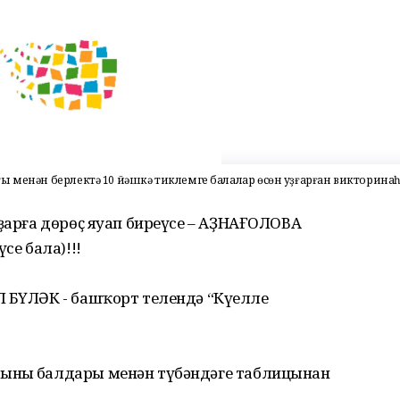
ы менән берлектә 10 йәшкә тиклемге балалар өсөн уҙғарған викторина
уҙарға дөрөҫ яуап биреүсе – АҘНАҒОЛОВА
се бала)!!!
 БҮЛӘК - башҡорт телендә “Күңелле
ының балдары менән түбәндәге таблицынан