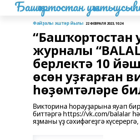
Башҡортостан уҡытыусы
Файҙалы эштәр йылы
22 ФЕВРАЛЯ 2023, 10:24
“Башҡортостан
журналы “BALAL
берлектә 10 йә
өсөн уҙғарған 
һөҙөмтәләре би
Викторина һорауҙарына яуап бир
биттәргә https://vk.com/balalar 
яҙманы үҙ сәхифәгеҙгә күсерергә,