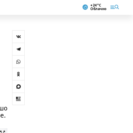
+24 °С
Облачно
ошо
е.