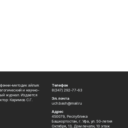
фәнни-методик айлыҡ
Телефон
гогический и научно-
8(347) 292-77-63
ый журнал. Издается
Эл. почта
ктор: Каримов С.Г.
uch.bash@mail.ru
Адрес
450079, Республика
Башкортостан, г. Уфа, ул. 50-летия
Октября, 13, Дом печати, 10 этаж