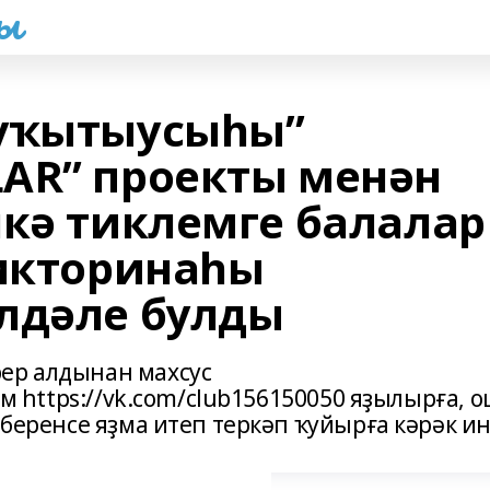
һы
 уҡытыусыһы”
AR” проекты менән
шкә тиклемге балалар
викторинаһы
лдәле булды
ер алдынан махсус
һәм https://vk.com/club156150050 яҙылырға, 
 беренсе яҙма итеп теркәп ҡуйырға кәрәк ин