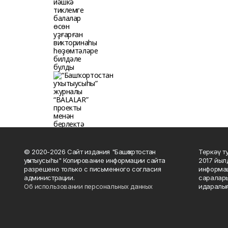
© 2020-2026 Сайт издания "Башҡортостан
Теркәү т
уҡытыусыһы" Копирование информации сайта
2017 йыл
разрешено только с письменного согласия
информац
администрации.
саралары
Об использовании персональных данных
идаралығ