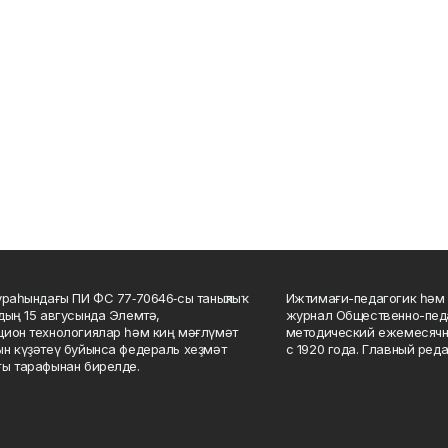
ураһындағы ПИ ФС 77‑70646‑сы таныҡлыҡ
Ижтимағи-педагогик һәм 
дың 15 авгусында Элемтә,
журнал Общественно-педа
ион технологиялар һәм киң мәғлүмәт
методический ежемесячн
н күҙәтеү буйынса федераль хеҙмәт
с 1920 года. Главный реда
ы тарафынан бирелде.