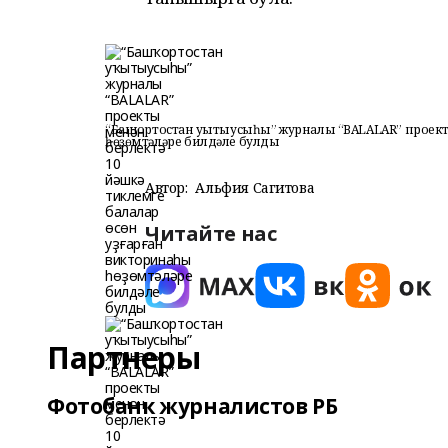
“Башҡортостан уҡытыусыһы” журналы “BALALAR” проект
һөҙөмтәләре билдәле булды
Автор:
Альфия Сагитова
Читайте нас
Партнеры
Фотобанк журналистов РБ