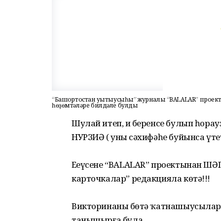
“Башҡортостан уҡытыусыһы” журналы “BALALAR” проект
һөҙөмтәләре билдәле булды
Шулай итеп, иң беренсе булып һора
НУРЗИӘ ( уның сәхифәһе буйынса үтеү
Еңеүсене “BALALAR” проектынан ШӘП
карточкалар” редакцияла көтә!!!
Викторинаның бөтә ҡатнашыусылар
танышырға була.