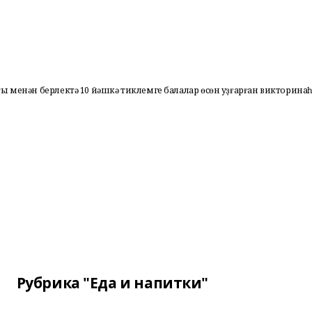
ы менән берлектә 10 йәшкә тиклемге балалар өсөн уҙғарған викторина
Рубрика "Еда и напитки"