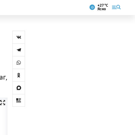
+27 °С
Ясно
аг,