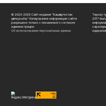
© 2020-2026 Сайт издания "Башҡортостан
Теркәү т
уҡытыусыһы" Копирование информации сайта
2017 йыл
разрешено только с письменного согласия
информац
администрации.
саралары
Об использовании персональных данных
идаралығ