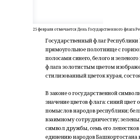
25 февраля отмечается День Государственного флага 
Государственный флаг Республики 
прямоугольное полотнище с гориз
полосами синего, белого и зеленого 
флага золотистым цветом изображен
стилизованный цветок курая, состо
В законе о государственной симво
значение цветов флага: синий цвет 
помыслов народов республики; белы
взаимному сотрудничеству; зеленый 
символ дружбы, семь его лепестков
единению народов Башкортостана н