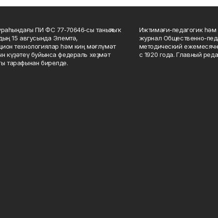
ураһындағы ПИ ФС 77‑70646‑сы таныҡлыҡ
Ижтимағи-педагогик һәм 
дың 15 авгусында Элемтә,
журнал Общественно-педа
ион технологиялар һәм киң мәғлүмәт
методический ежемесячн
н күҙәтеү буйынса федераль хеҙмәт
с 1920 года. Главный реда
ы тарафынан бирелде.