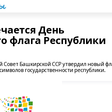
һы
ечается День
го флага Республики
ый Совет Башкирской ССР утвердил новый фл
имволов государственности республики.