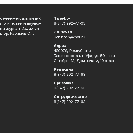
фәнни-методик айлыҡ
Телефон
гогический и научно-
8(347) 292-77-63
ый журнал. Издается
Эл. почта
ктор: Каримов С.Г.
uch.bash@mail.ru
Адрес
450079, Республика
Башкортостан, г. Уфа, ул. 50-летия
Октября, 13, Дом печати, 10 этаж
Редакция
8(347) 292-77-63
Приемная
8(347) 292-77-63
Сотрудничество
8(347) 292-77-63