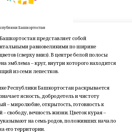
Республики Башкортостан
Башкортостан представляет собой
онтальными равновеликими по ширине
цветов (сверху вниз). В центре белой полосы
а эмблема – круг, внутри которого находится
ящий из семи лепестков.
лике Республики Башкортостан раскрывается
означает ясность, добродетель и чистоту
й – миролюбие, открытость, готовность к
– свободу, вечность жизни. Цветок курая –
 указывают на семь родов, положивших начало
а его территории.