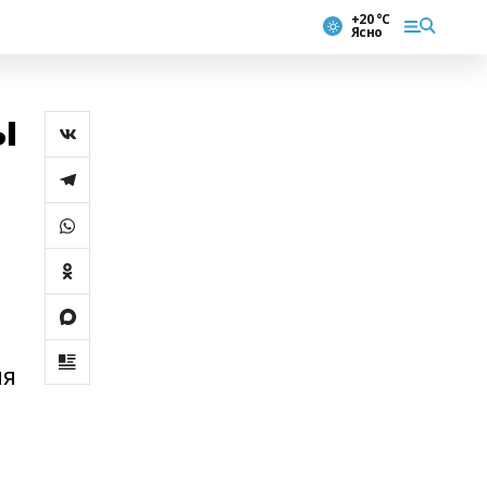
+20 °С
Ясно
ы
ия