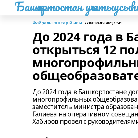
Башҡортостан уҡытыусы
Файҙалы эштәр йылы
27 ФЕВРАЛЯ 2023, 13:41
До 2024 года в
открыться 12 п
многопрофильн
общеобразоват
До 2024 года в Башкортостане д
многопрофильных общеобразоват
заместитель министра образован
Галиева на оперативном совещан
Хабиров провел с руководителям