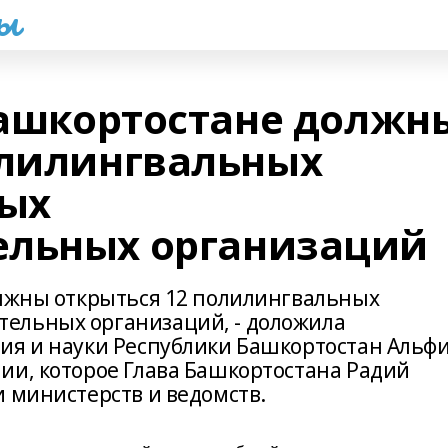
һы
 Башкортостане должн
олилингвальных
ых
ельных организаций
олжны открыться 12 полилингвальных
ельных организаций, - доложила
ия и науки Республики Башкортостан Альф
ии, которое Глава Башкортостана Радий
и министерств и ведомств.