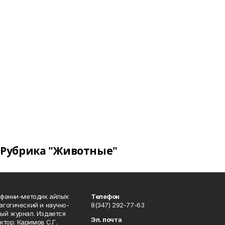
Рубрика "Животные"
фәнни-методик айлыҡ
Телефон
гогический и научно-
8(347) 292-77-63
ый журнал. Издается
Эл. почта
ктор: Каримов С.Г.