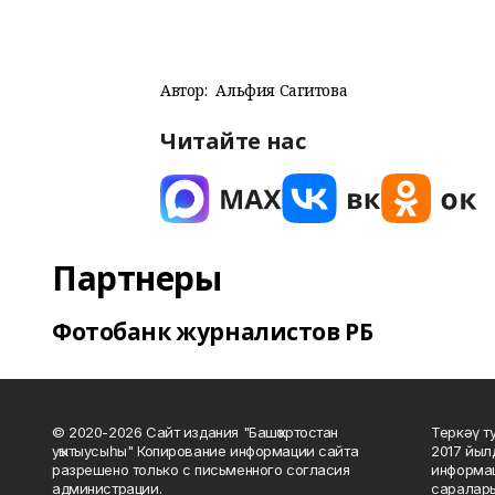
Автор:
Альфия Сагитова
Читайте нас
Партнеры
Фотобанк журналистов РБ
© 2020-2026 Сайт издания "Башҡортостан
Теркәү т
уҡытыусыһы" Копирование информации сайта
2017 йыл
разрешено только с письменного согласия
информац
администрации.
саралары