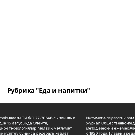
Рубрика "Еда и напитки"
ураһындағы ПИ ФС 77‑70646‑сы таныҡлыҡ
Ижтимағи-педагогик һәм 
дың 15 авгусында Элемтә,
журнал Общественно-педа
ион технологиялар һәм киң мәғлүмәт
методический ежемесячн
н күҙәтеү буйынса федераль хеҙмәт
с 1920 года. Главный реда