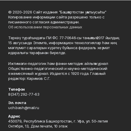
© 2020-2026 Сайт издания "Башҡортостан уҡытыусыһы"
Копирование информации сайта разрешено только с
письменного согласия администрации.
Об использовании персональных данных
Теркәү тураһындағы ПИ ФС 77‑70646‑сы таныҡлыҡ 2017 йылдың
15 авгусында Элемтә, информацион технологиялар һәм киң
мәғлүмәт сараларын күҙәтеү буйынса федераль хеҙмәт
идаралығы тарафынан бирелде.
Ижтимағи-педагогик һәм фәнни-методик айлыҡ журнал
Общественно-педагогический и научно-методический
ежемесячный журнал. Издается с 1920 года. Главный
редактор: Каримов С.Г.
Телефон
8(347) 292-77-63
Эл. почта
uch.bash@mail.ru
Адрес
450079, Республика Башкортостан, г. Уфа, ул. 50-летия
Октября, 13, Дом печати, 10 этаж