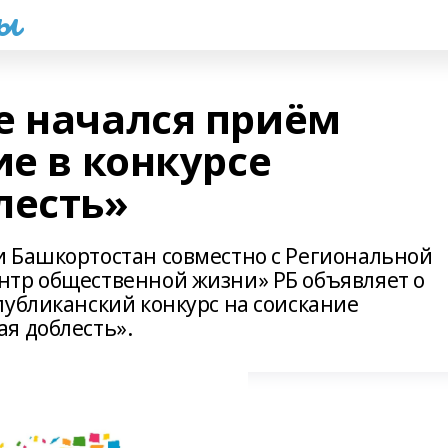
һы
е начался приём
ие в конкурсе
лесть»
 Башкортостан совместно с Региональной
нтр общественной жизни» РБ объявляет о
публиканский конкурс на соискание
я доблесть».