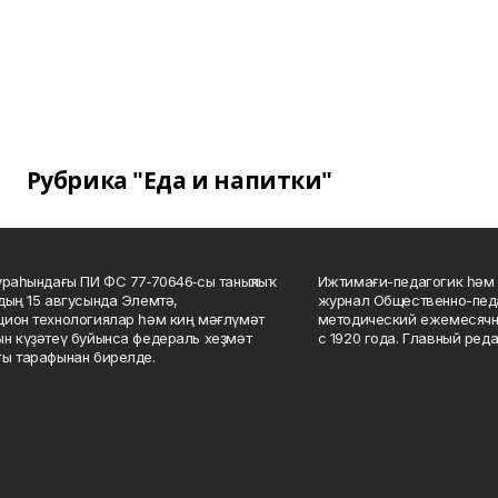
Рубрика "Еда и напитки"
ураһындағы ПИ ФС 77‑70646‑сы таныҡлыҡ
Ижтимағи-педагогик һәм 
дың 15 авгусында Элемтә,
журнал Общественно-педа
ион технологиялар һәм киң мәғлүмәт
методический ежемесячн
н күҙәтеү буйынса федераль хеҙмәт
с 1920 года. Главный реда
ы тарафынан бирелде.