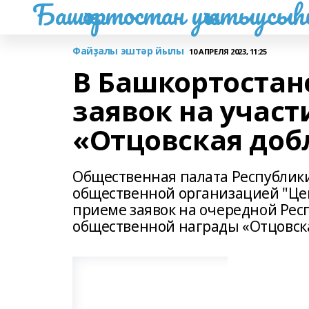
Башҡортостан уҡытыусы
Файҙалы эштәр йылы
10 АПРЕЛЯ 2023, 11:25
В Башкортостан
заявок на участ
«Отцовская доб
Общественная палата Республики
общественной организацией "Це
приеме заявок на очередной Рес
общественной награды «Отцовска