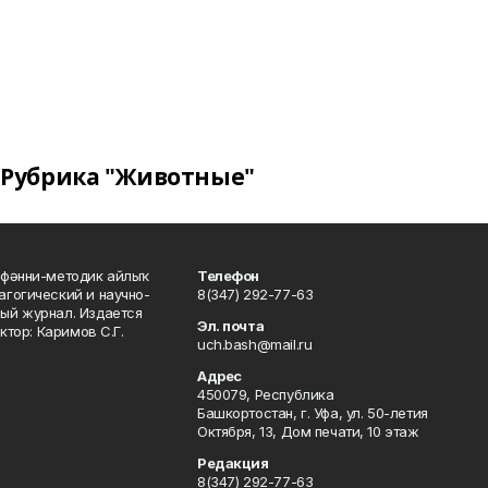
Рубрика "Животные"
фәнни-методик айлыҡ
Телефон
гогический и научно-
8(347) 292-77-63
ый журнал. Издается
Эл. почта
ктор: Каримов С.Г.
uch.bash@mail.ru
Адрес
450079, Республика
Башкортостан, г. Уфа, ул. 50-летия
Октября, 13, Дом печати, 10 этаж
Редакция
8(347) 292-77-63