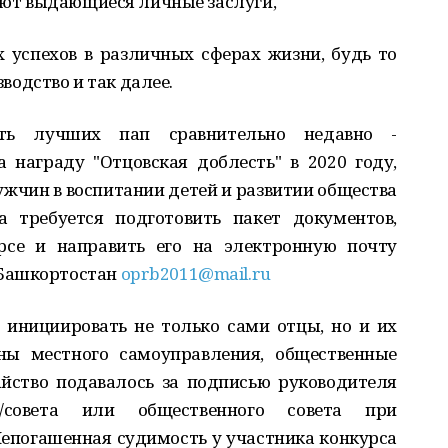
меют выдающиеся личные заслуги,
 успехов в различных сферах жизни, будь то
зводство и так далее.
ать лучших пап сравнительно недавно -
 награду "Отцовская доблесть" в 2020 году,
жчин в воспитании детей и развитии общества
а требуется подготовить пакет документов,
рсе и направить его на электронную почту
 Башкортостан
oprb2011@mail.ru
 инициировать не только сами отцы, но и их
ны местного самоуправления, общественные
айство подавалось за подписью руководителя
/совета или общественного совета при
Непогашенная судимость у участника конкурса