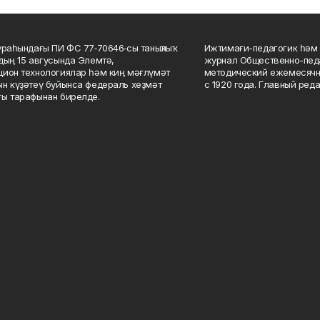
ураһындағы ПИ ФС 77‑70646‑сы таныҡлыҡ
Ижтимағи-педагогик һәм 
дың 15 авгусында Элемтә,
журнал Общественно-педа
ион технологиялар һәм киң мәғлүмәт
методический ежемесячн
н күҙәтеү буйынса федераль хеҙмәт
с 1920 года. Главный реда
ы тарафынан бирелде.