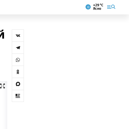
+29 °С
Ясно
й