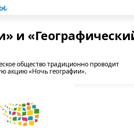
һы
и» и «Географически
ческое общество традиционно проводит
ю акцию «Ночь географии».