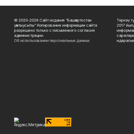
© 2020-2026 Сайт издания "Башҡортостан
Теркәү т
уҡытыусыһы" Копирование информации сайта
2017 йыл
разрешено только с письменного согласия
информац
администрации.
саралары
Об использовании персональных данных
идаралығ