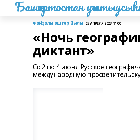
Башҡортостан уҡытыусы
Файҙалы эштәр йылы
25 АПРЕЛЯ 2023, 11:00
«Ночь географи
диктант»
Со 2 по 4 июня Русское географи
международную просветительску