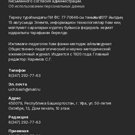
письменного согласия администрации.
Об использовании персональных данных
Теркәү тураһындағы ПИ ФС 77‑70646‑сы таныҡлыҡ 2017 йылдың
15 авгусында Элемтә, информацион технологиялар һәм киң
мәғлүмәт сараларын күҙәтеү буйынса федераль хеҙмәт
идаралығы тарафынан бирелде.
Ижтимағи-педагогик һәм фәнни-методик айлыҡ журнал
Общественно-педагогический и научно-методический
ежемесячный журнал. Издается с 1920 года. Главный
редактор: Каримов С.Г.
Телефон
8(347) 292-77-63
Эл. почта
uch.bash@mail.ru
Адрес
450079, Республика Башкортостан, г. Уфа, ул. 50-летия
Октября, 13, Дом печати, 10 этаж
Редакция
8(347) 292-77-63
Приемная